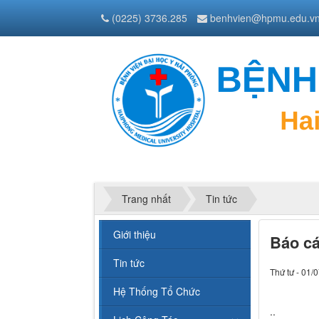
(0225) 3736.285
benhvien@hpmu.edu.v
Trang nhất
Tin tức
Giới thiệu
Báo cá
Tin tức
Thứ tư - 01/
Hệ Thống Tổ Chức
..