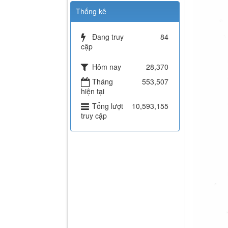
Thống kê
Đang truy
84
cập
Hôm nay
28,370
Tháng
553,507
hiện tại
Tổng lượt
10,593,155
truy cập