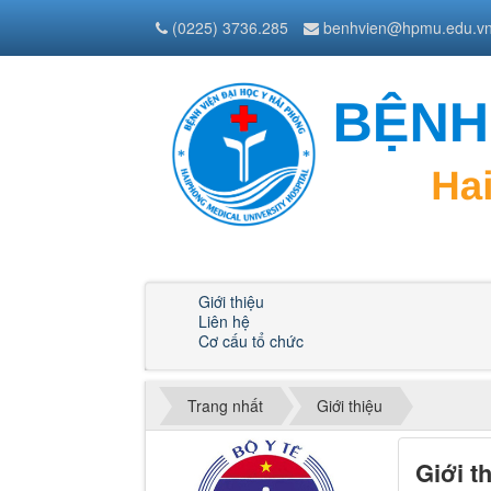
(0225) 3736.285
benhvien@hpmu.edu.v
Giới thiệu
Liên hệ
Cơ cấu tổ chức
Trang nhất
Giới thiệu
Giới t