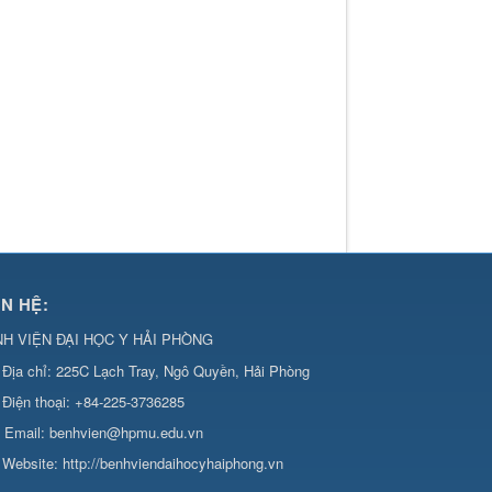
ÊN HỆ:
H VIỆN ĐẠI HỌC Y HẢI PHÒNG
Địa chỉ:
225C Lạch Tray, Ngô Quyền, Hải Phòng
Điện thoại:
+84-225-3736285
Email:
benhvien@hpmu.edu.vn
Website:
http://benhviendaihocyhaiphong.vn