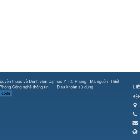
quyền thuộc về
Bệnh viện Đại học Y Hải Phòng
.
Mã nguồn
Thiết
LI
Phòng Công nghệ thông tin
.
|
Điều khoản sử dụng
-code
BỆN