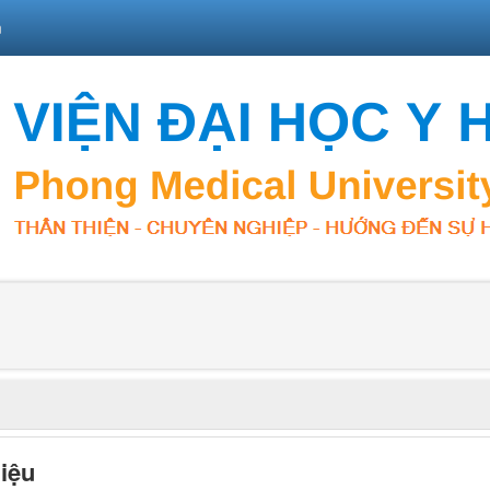
n
hiệu