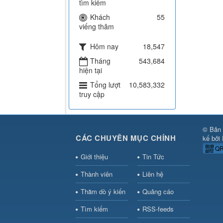
tìm kiếm
Khách
55
viếng thăm
Hôm nay
18,547
Tháng
543,684
hiện tại
Tổng lượt
10,583,332
truy cập
© Bản 
CÁC CHUYÊN MỤC CHÍNH
kế bởi
QR
Giới thiệu
Tin Tức
Thành viên
Liên hệ
Thăm dò ý kiến
Quảng cáo
Tìm kiếm
RSS-feeds