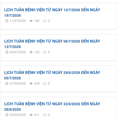
LỊCH TUẦN BỆNH VIỆN TỪ NGÀY 13/7/2026 ĐẾN NGÀY
19/7/2026
11/07/2026
182
0
LỊCH TUẦN BỆNH VIỆN TỪ NGÀY 06/7/2026 ĐẾN NGÀY
12/7/2026
04/07/2026
142
0
LỊCH TUẦN BỆNH VIỆN TỪ NGÀY 29/6/2026 ĐẾN NGÀY
05/7/2026
27/06/2026
242
0
LỊCH TUẦN BỆNH VIỆN TỪ NGÀY 22/6/2026 ĐẾN NGÀY
28/6/2026
20/06/2026
211
0