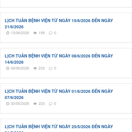
LỊCH TUẦN BỆNH VIỆN TỪ NGÀY 15/6/2026 ĐẾN NGÀY
21/6/2026
13/06/2026
199
0
LỊCH TUẦN BỆNH VIỆN TỪ NGÀY 08/6/2026 ĐẾN NGÀY
14/6/2026
06/06/2026
233
0
LỊCH TUẦN BỆNH VIỆN TỪ NGÀY 01/6/2026 ĐẾN NGÀY
07/6/2026
30/05/2026
223
0
LỊCH TUẦN BỆNH VIỆN TỪ NGÀY 25/5/2026 ĐẾN NGÀY