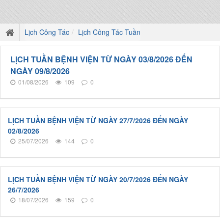
Lịch Công Tác
Lịch Công Tác Tuần
LỊCH TUẦN BỆNH VIỆN TỪ NGÀY 03/8/2026 ĐẾN
NGÀY 09/8/2026
01/08/2026
109
0
LỊCH TUẦN BỆNH VIỆN TỪ NGÀY 27/7/2026 ĐẾN NGÀY
02/8/2026
25/07/2026
144
0
LỊCH TUẦN BỆNH VIỆN TỪ NGÀY 20/7/2026 ĐẾN NGÀY
26/7/2026
18/07/2026
159
0