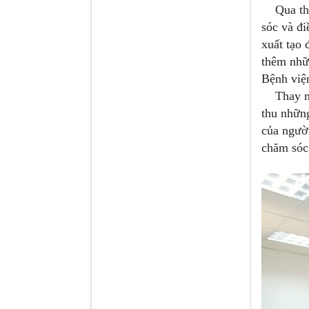
Qua thảo 
sóc và đi
xuất tạo 
thêm nhữ
Bệnh việ
Thay mặt
thu nhữn
của người
chăm sóc