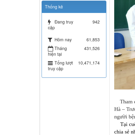
Thống kê
Đang truy
942
cập
Hôm nay
61,853
Tháng
431,526
hiện tại
Tổng lượt
10,471,174
truy cập
Tham dự
Hà – Trư
người bện
Tại cu
chia sẻ n