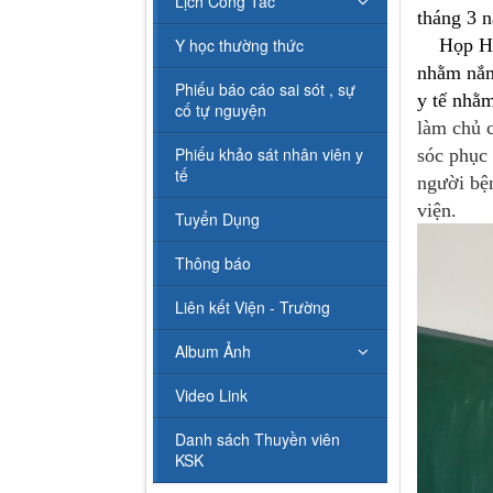
Lịch Công Tác
tháng 3
Y học thường thức
Họp Hội 
nhằm nắm 
Phiếu báo cáo sai sót , sự
y tế nhằm
cố tự nguyện
làm chủ 
Phiếu khảo sát nhân viên y
sóc phục 
tế
người bện
viện.
Tuyển Dụng
Thông báo
Liên kết Viện - Trường
Album Ảnh
Video Link
Danh sách Thuyền viên
KSK