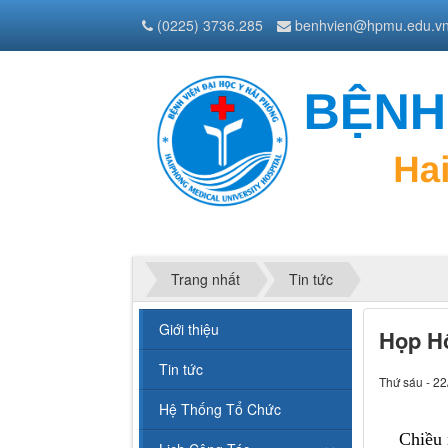
(0225) 3736.285
benhvien@hpmu.edu.v
Trang nhất
Tin tức
Giới thiệu
Họp Hộ
Tin tức
Thứ sáu - 22
Hệ Thống Tổ Chức
Chiều ng