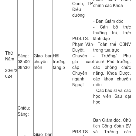
Oanh, TP
chính các Khoa
Điều
dưỡng
- Ban Giám đốc
- Cán bộ trực
thường trú, trực
PGS.TS.
lãnh đạo
Phạm Văn
- Toàn thể CBNV
Duyệt,
trong tua trực
Thứ
Sáng:
Giao ban
Hội
Chuyên
- Trưởng/ Phụ
Năm
08h00' -
chuyên
trường
gia cao
trách/ Phó trưởng:
08h30'
môn
tầng 5
cấp
các phòng chức
20/6/2
Chuyên
năng, Khoa Dược,
024
ngành
các khoa chuyên
Ngoại
môn
- Các bác sĩ và các
học viên Sau đại
học
Chiều:
Sáng:
Ban Giám đốc, Chủ
tịch Công đoàn BV
PGS.TS.
và Trưởng các
Giao ban