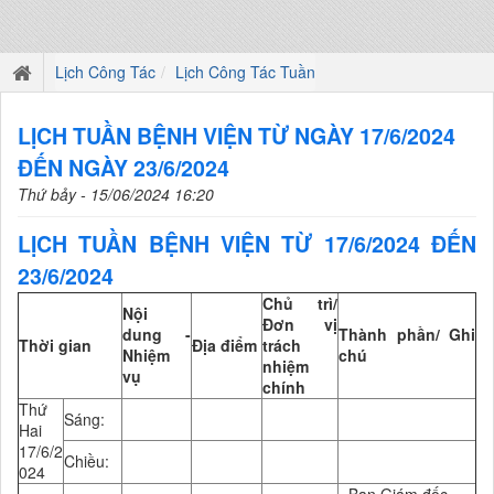
Lịch Công Tác
Lịch Công Tác Tuần
LỊCH TUẦN BỆNH VIỆN TỪ NGÀY 17/6/2024
ĐẾN NGÀY 23/6/2024
Thứ bảy - 15/06/2024 16:20
LỊCH TUẦN BỆNH VIỆN TỪ 17/6/2024 ĐẾN
23/6/2024
Chủ trì/
Nội
Đơn vị
dung -
Thành phần/ Ghi
Thời gian
Địa điểm
trách
Nhiệm
chú
nhiệm
vụ
chính
Thứ
Sáng:
Hai
17/6/2
Chiều:
024