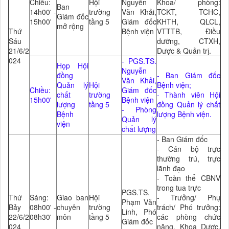
Chiều:
Hội
Nguyễn
Khoa/ phòng:
Ban
14h00' -
trường
Văn Khải,
TCKT, TCHC,
Giám đốc
15h00'
tầng 5
Giám đốc
KHTH, QLCL,
mở rộng
Thứ
Bệnh viện
VTTTB, Điều
Sáu
dưỡng, CTXH,
21/6/2
Dược & Quản trị.
024
- PGS.TS.
Họp Hội
Nguyễn
đồng
- Ban Giám đốc
Văn Khải,
Quản lý
Hội
Bệnh viện;
Chiều:
Giám đốc
chất
trường
- Thành viên Hội
15h00'
Bệnh viện
lượng
tầng 5
đồng Quản lý chất
- Phòng
Bệnh
lượng Bệnh viện.
Quản lý
viện
chất lượng
- Ban Giám đốc
- Cán bộ trực
thường trú, trực
lãnh đạo
- Toàn thể CBNV
trong tua trực
PGS.TS.
Thứ
Sáng:
Giao ban
Hội
- Trưởng/ Phụ
Phạm Văn
Bảy
08h00' -
chuyên
trường
trách/ Phó trưởng:
Linh, Phó
22/6/2
08h30'
môn
tầng 5
các phòng chức
Giám đốc
024
năng, Khoa Dược,