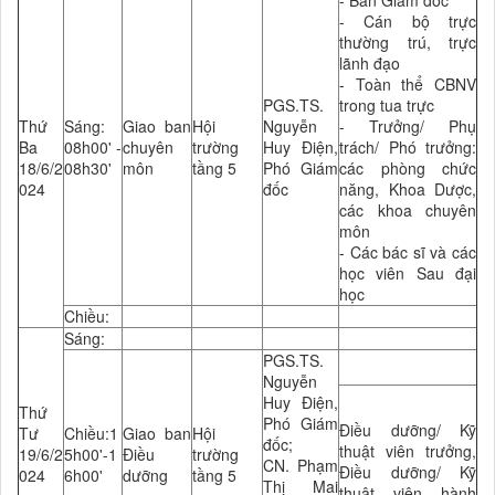
- Ban Giám đốc
- Cán bộ trực
thường trú, trực
lãnh đạo
- Toàn thể CBNV
PGS.TS.
trong tua trực
Thứ
Sáng:
Giao ban
Hội
Nguyễn
- Trưởng/ Phụ
Ba
08h00' -
chuyên
trường
Huy Điện,
trách/ Phó trưởng:
18/6/2
08h30'
môn
tầng 5
Phó Giám
các phòng chức
024
đốc
năng, Khoa Dược,
các khoa chuyên
môn
- Các bác sĩ và các
học viên Sau đại
học
Chiều:
Sáng:
PGS.TS.
Nguyễn
Huy Điện,
Thứ
Phó Giám
Điều dưỡng/ Kỹ
Tư
Chiều:1
Giao ban
Hội
đốc;
thuật viên trưởng,
19/6/2
5h00'-1
Điều
trường
CN. Phạm
Điều dưỡng/ Kỹ
024
6h00'
dưỡng
tầng 5
Thị Mai
thuât viên hành