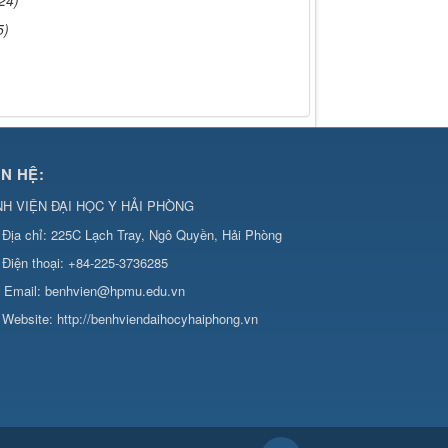
5)
ÊN HỆ:
H VIỆN ĐẠI HỌC Y HẢI PHÒNG
Địa chỉ:
225C Lạch Tray, Ngô Quyền, Hải Phòng
Điện thoại:
+84-225-3736285
Email:
benhvien@hpmu.edu.vn
Website:
http://benhviendaihocyhaiphong.vn