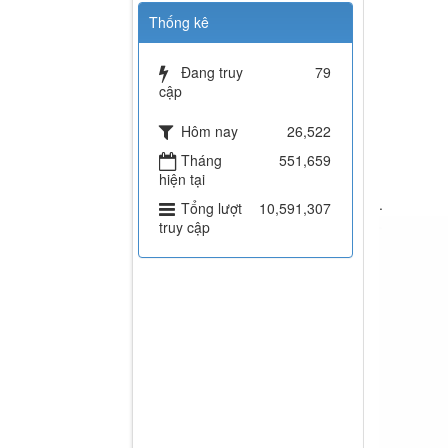
Thống kê
Đang truy
79
cập
Hôm nay
26,522
Tháng
551,659
hiện tại
.
Tổng lượt
10,591,307
truy cập