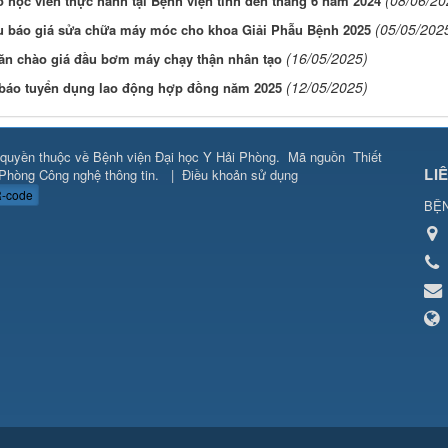
 học viên thực hành tại Bệnh viện tính đến tháng 6 năm 2024
(05/05/202
u báo giá sửa chữa máy móc cho khoa Giải Phẫu Bệnh 2025
(16/05/2025)
ăn chào giá đầu bơm máy chạy thận nhân tạo
(12/05/2025)
báo tuyển dụng lao động hợp đồng năm 2025
quyền thuộc về
Bệnh viện Đại học Y Hải Phòng
.
Mã nguồn
Thiết
LI
Phòng Công nghệ thông tin
.
|
Điều khoản sử dụng
-code
BỆN