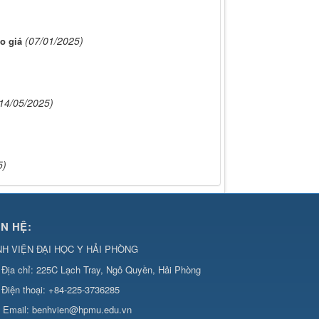
(07/01/2025)
o giá
14/05/2025)
5)
ÊN HỆ:
H VIỆN ĐẠI HỌC Y HẢI PHÒNG
Địa chỉ:
225C Lạch Tray, Ngô Quyền, Hải Phòng
Điện thoại:
+84-225-3736285
Email:
benhvien@hpmu.edu.vn