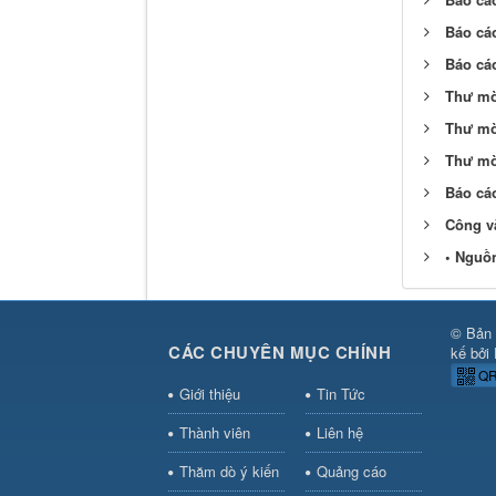
Báo cá
Báo cá
Thư mời
Thư mờ
Thư mời
Báo cá
Công v
• Nguồn
© Bản 
CÁC CHUYÊN MỤC CHÍNH
kế bởi
QR
Giới thiệu
Tin Tức
Thành viên
Liên hệ
Thăm dò ý kiến
Quảng cáo