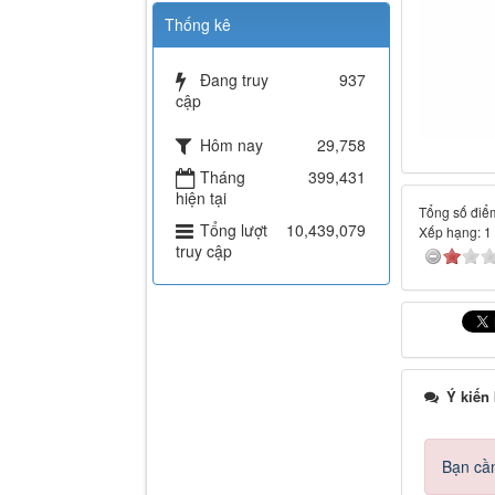
Thống kê
Đang truy
937
cập
Hôm nay
29,758
Tháng
399,431
hiện tại
Tổng số điểm
Tổng lượt
10,439,079
Xếp hạng:
1
truy cập
Ý kiến
Bạn cần