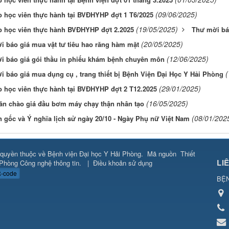
(09/06/2025)
o học viên thực hành tại BVĐHYHP đợt 1 T6/2025
(19/05/2025)
o học viên thực hành BVĐHYHP đợt 2.2025
Thư mời bá
(20/05/2025)
 báo giá mua vật tư tiêu hao răng hàm mặt
(12/06/2025)
i báo giá gói thầu in phiếu khám bệnh chuyên môn
(
 báo giá mua dụng cụ , trang thiết bị Bệnh Viện Đại Học Y Hải Phòng
(29/01/2025)
o học viên thực hành tại BVĐHYHP đợt 2 T12.2025
(16/05/2025)
ăn chào giá đầu bơm máy chạy thận nhân tạo
(08/01/202
 gốc và Ý nghĩa lịch sử ngày 20/10 - Ngày Phụ nữ Việt Nam
quyền thuộc về
Bệnh viện Đại học Y Hải Phòng
.
Mã nguồn
Thiết
LI
Phòng Công nghệ thông tin
.
|
Điều khoản sử dụng
-code
BỆN