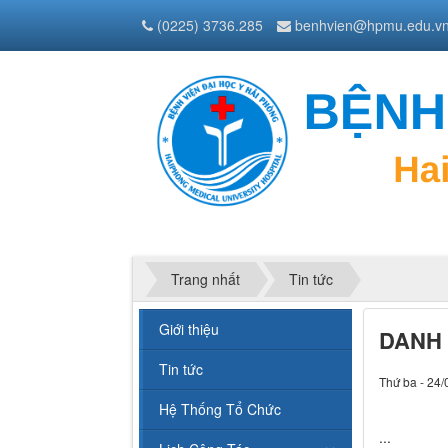
(0225) 3736.285
benhvien@hpmu.edu.v
Trang nhất
Tin tức
Giới thiệu
DANH 
Tin tức
Thứ ba - 24/
Hệ Thống Tổ Chức
...