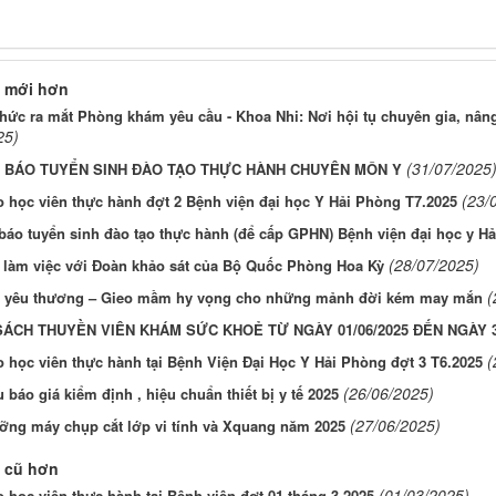
 mới hơn
hức ra mắt Phòng khám yêu cầu - Khoa Nhi: Nơi hội tụ chuyên gia, nâ
25)
(31/07/2025
 BÁO TUYỂN SINH ĐÀO TẠO THỰC HÀNH CHUYÊN MÔN Y
(23/
 học viên thực hành đợt 2 Bệnh viện đại học Y Hải Phòng T7.2025
áo tuyển sinh đào tạo thực hành (để cấp GPHN) Bệnh viện đại học y H
(28/07/2025)
à làm việc với Đoàn khảo sát của Bộ Quốc Phòng Hoa Kỳ
(
a yêu thương – Gieo mầm hy vọng cho những mảnh đời kém may mắn
ÁCH THUYỀN VIÊN KHÁM SỨC KHOẺ TỪ NGÀY 01/06/2025 ĐẾN NGÀY 30
(
 học viên thực hành tại Bệnh Viện Đại Học Y Hải Phòng đợt 3 T6.2025
(26/06/2025)
 báo giá kiểm định , hiệu chuẩn thiết bị y tế 2025
(27/06/2025)
ỡng máy chụp cắt lớp vi tính và Xquang năm 2025
 cũ hơn
(01/03/2025)
 học viên thực hành tại Bệnh viện đợt 01 tháng 3.2025