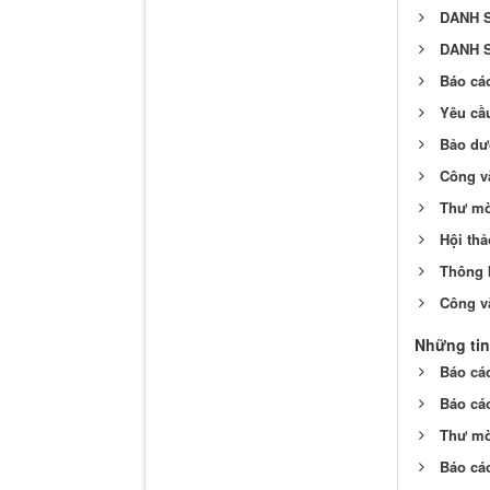
DANH S
DANH S
Báo cáo
Yêu cầu
Bảo dư
Công v
Thư mời
Hội th
Thông 
Công vă
Những tin
Báo cáo
Báo cá
Thư mời
Báo cá