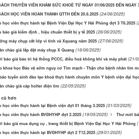
ÁCH THUYỀN VIÊN KHÁM SỨC KHOẺ TỪ NGÀY 01/06/2025 ĐẾN NGÀY 30
(24/06/2025)
ÁCH HỌC VIÊN HOÀN THÀNH QTTH ĐẾN 20.6.2025
(
 học viên thực hành tại Bệnh Viện Đại Học Y Hải Phòng đợt 3 T6.2025
(26/06/2025)
 báo giá kiểm định , hiệu chuẩn thiết bị y tế 2025
(27/06/2025)
ỡng máy chụp cắt lớp vi tính và Xquang năm 2025
(16/06/2025)
ăn chào giá lắp đặt máy chụp X Quang
(21/0
 báo giá bảo trì hệ thống PCCC, điều hoà không khí và máy phát
ảo khoa học Bảo vệ sớm nguy cơ Tim mạch - Thận cho bệnh nhân tim m
báo tuyển sinh đào tạo khoá thực hành chuyên môn Y bệnh viện đại họ
(22/05/2025)
n chào giá cáp holter điện tim
 cũ hơn
(01/03/2025)
 học viên thực hành tại Bệnh viện đợt 01 tháng 3.2025
(19/05/2025)
o học viên thực hành BVĐHYHP đợt 2.2025
Thư mời bá
(
 báo giá mua dụng cụ , trang thiết bị Bệnh Viện Đại Học Y Hải Phòng
(29/01/2025)
o học viên thực hành tại BVĐHYHP đợt 2 T12.2025