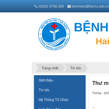
(0225) 3736.285
benhvien@hpmu.edu.v
Trang nhất
Tin tức
Giới thiệu
Thư mờ
Tin tức
Thứ ba - 20/
Hệ Thống Tổ Chức
...