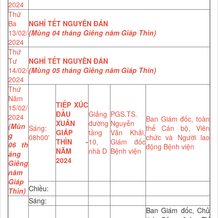
2024
Thứ
Ba
NGHỈ TẾT NGUYÊN ĐÁN
13/02/
(Mùng 04 tháng Giêng năm Giáp Thìn)
2024
Thứ
Tư
NGHỈ TẾT NGUYÊN ĐÁN
14/02/
(Mùng 05 tháng Giêng năm Giáp Thìn)
2024
Thứ
Năm
TIẾP XÚC
15/02/
ĐẦU
Giảng
PGS.TS.
2024
Ban Giám đốc, toàn
XUÂN
đường
Nguyễn
(Mùn
Sáng:
thể Cán bộ, Viên
GIÁP
tầng
Văn Khải,
g
08h00'
chức và Người lao
THÌN -
10,
Giám đốc
06 th
động Bệnh viện
NĂM
nhà D
Bệnh viện
áng
2024
Giêng
năm
Giáp
Chiều:
Thìn)
Sáng:
Ban Giám đốc, Chủ