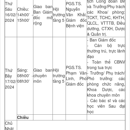
tịch Công đoàn BV
Thứ
PGS.TS.
Giao ban
và Trưởng/Phụ trách
Sáu
Chiều:
Hội
Nguyễn
Ban Giám
các Khoa/ phòng:
16/02/
14h00' -
trường
Văn Khải,
đốc mở
TCKT, TCHC, KHTH,
2024
15h00'
tầng 5
Giám đốc
rộng
QLCL, VTTTB, Điều
Bệnh viện
dưỡng, CTXH, Dược
& Quản trị.
- Ban Giám đốc
- Cán bộ trực
thường trú, trực lãnh
đạo
- Toàn thể CBNV
PGS.TS.
trong tua trực
Sáng:
Giao ban
Hội
Thứ
Phạm Văn
- Trưởng/ Phụ trách/
08h00' -
chuyên
trường
Bảy
Linh, Phó
Phó trưởng: các
08h30'
môn
tầng 5
17/02/
Giám đốc
phòng chức năng,
2024
Khoa Dược, các
khoa chuyên môn
- Các bác sĩ và các
học viên Sau đại
học
Chiều
Chủ
Nhật