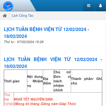
Lịch Công Tác
LỊCH TUẦN BỆNH VIỆN TỪ 12/02/2024 -
18/02/2024
Thứ tư - 07/02/2024 15:29
LỊCH TUẦN BỆNH VIỆN TỪ 12/02/2024 -
18/02/2024
Chủ trì/
Nội dung
Đơn vị
Địa
Thành phần/ Ghi
Thời gian
- Nhiệm
trách
điểm
chú
vụ
nhiệm
chính
Thứ
Hai
NGHỈ TẾT NGUYÊN ĐÁN
12/02/
(Mùng 03 tháng Giêng năm Giáp Thìn)