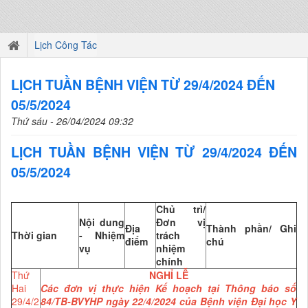
Lịch Công Tác
LỊCH TUẦN BỆNH VIỆN TỪ 29/4/2024 ĐẾN
05/5/2024
Thứ sáu - 26/04/2024 09:32
LỊCH TUẦN BỆNH VIỆN TỪ 29/4/2024 ĐẾN
05/5/2024
Chủ trì/
Nội dung
Đơn vị
Địa
Thành phần/ Ghi
Thời gian
- Nhiệm
trách
điểm
chú
vụ
nhiệm
chính
Thứ
NGHỈ LỄ
Hai
Các đơn vị thực hiện Kế hoạch tại Thông báo số
29/4/2
84/TB-BVYHP ngày 22/4/2024 của Bệnh viện Đại học Y