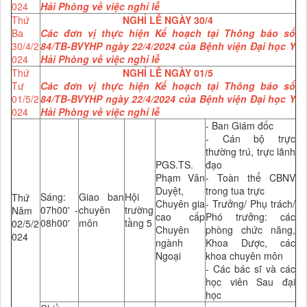
024
Hải Phòng về việc nghỉ lễ
Thứ
NGHỈ LỄ NGÀY 30/4
Ba
Các đơn vị thực hiện Kế hoạch tại Thông báo số
30/4/2
84/TB-BVYHP ngày 22/4/2024 của Bệnh viện Đại học Y
024
Hải Phòng về việc nghỉ lễ
Thứ
NGHỈ LỄ NGÀY 01/5
Tư
Các đơn vị thực hiện Kế hoạch tại Thông báo số
01/5/2
84/TB-BVYHP ngày 22/4/2024 của Bệnh viện Đại học Y
024
Hải Phòng về việc nghỉ lễ
- Ban Giám đốc
- Cán bộ trực
thường trú, trực lãnh
PGS.TS.
đạo
Phạm Văn
- Toàn thể CBNV
Duyệt,
trong tua trực
Sáng:
Giao ban
Hội
Thứ
Chuyên gia
- Trưởng/ Phụ trách/
07h00' -
chuyên
trường
Năm
cao cấp
Phó trưởng: các
08h00'
môn
tầng 5
02/5/2
Chuyên
phòng chức năng,
024
ngành
Khoa Dược, các
Ngoại
khoa chuyên môn
- Các bác sĩ và các
học viên Sau đại
học