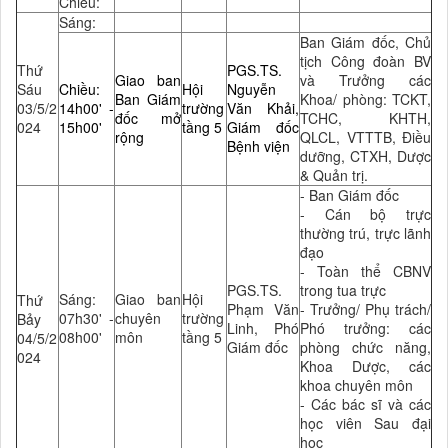
Chiều:
Sáng:
Ban Giám đốc, Chủ
tịch Công đoàn BV
Thứ
PGS.TS.
Giao ban
và Trưởng các
Sáu
Chiều:
Hội
Nguyễn
Ban Giám
Khoa/ phòng: TCKT,
03/5/2
14h00' -
trường
Văn Khải,
đốc mở
TCHC, KHTH,
024
15h00'
tầng 5
Giám đốc
rộng
QLCL, VTTTB, Điều
Bệnh viện
dưỡng, CTXH, Dược
& Quản trị.
- Ban Giám đốc
- Cán bộ trực
thường trú, trực lãnh
đạo
- Toàn thể CBNV
PGS.TS.
trong tua trực
Sáng:
Giao ban
Hội
Thứ
Phạm Văn
- Trưởng/ Phụ trách/
07h30' -
chuyên
trường
Bảy
Linh, Phó
Phó trưởng: các
08h00'
môn
tầng 5
04/5/2
Giám đốc
phòng chức năng,
024
Khoa Dược, các
khoa chuyên môn
- Các bác sĩ và các
học viên Sau đại
học