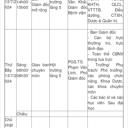
12/7/2
14h00' -
trường
Văn Khải,
Giám đốc
KHTH, QLCL,
024
15h00'
tầng 5
Giám đốc
mở rộng
VTTTB, Điều
Bệnh viện
dưỡng, CTXH,
Dược & Quản trị.
- Ban Giám đốc
- Cán bộ trực
thường trú, trực
lãnh đạo
- Toàn thể CBNV
trong tua trực
PGS.TS.
Thứ
Sáng:
Giao ban
Hội
- Trưởng/ Phụ
Phạm Văn
Bảy
08h00' -
chuyên
trường
trách/ Phó trưởng:
Linh, Phó
13/7/2
08h30'
môn
tầng 5
các phòng chức
Giám đốc
024
năng, Khoa Dược,
các khoa chuyên
môn
- Các bác sĩ và các
học viên Sau đại
học
Chiều:
Chủ
nhật