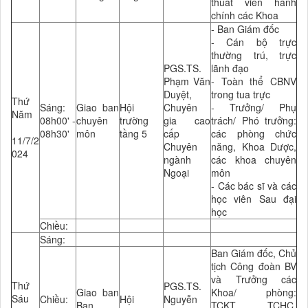
thuât viên hành
chính các Khoa
- Ban Giám đốc
- Cán bộ trực
thường trú, trực
PGS.TS.
lãnh đạo
Phạm Văn
- Toàn thể CBNV
Duyệt,
trong tua trực
Thứ
Sáng:
Giao ban
Hội
Chuyên
- Trưởng/ Phụ
Năm
08h00' -
chuyên
trường
gia cao
trách/ Phó trưởng:
08h30'
môn
tầng 5
cấp
các phòng chức
11/7/2
Chuyên
năng, Khoa Dược,
024
ngành
các khoa chuyên
Ngoại
môn
- Các bác sĩ và các
học viên Sau đại
học
Chiều:
Sáng:
Ban Giám đốc, Chủ
tịch Công đoàn BV
và Trưởng các
Thứ
PGS.TS.
Giao ban
Khoa/ phòng:
Sáu
Chiều:
Hội
Nguyễn
Ban
TCKT, TCHC,