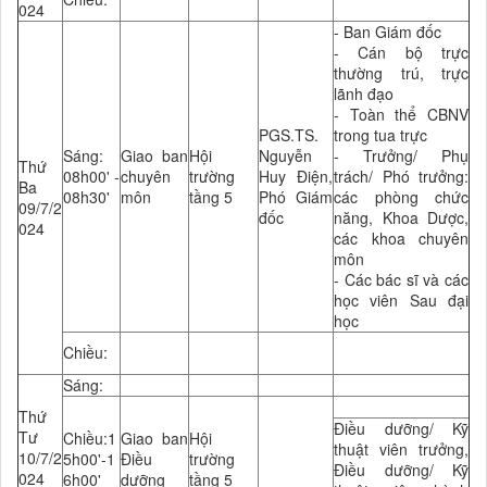
024
- Ban Giám đốc
- Cán bộ trực
thường trú, trực
lãnh đạo
- Toàn thể CBNV
PGS.TS.
trong tua trực
Sáng:
Giao ban
Hội
Nguyễn
- Trưởng/ Phụ
Thứ
08h00' -
chuyên
trường
Huy Điện,
trách/ Phó trưởng:
Ba
08h30'
môn
tầng 5
Phó Giám
các phòng chức
09/7/2
đốc
năng, Khoa Dược,
024
các khoa chuyên
môn
- Các bác sĩ và các
học viên Sau đại
học
Chiều:
Sáng:
Thứ
Điều dưỡng/ Kỹ
Tư
Chiều:1
Giao ban
Hội
thuật viên trưởng,
10/7/2
5h00'-1
Điều
trường
Điều dưỡng/ Kỹ
024
6h00'
dưỡng
tầng 5