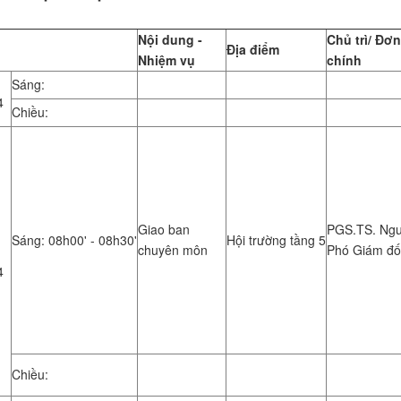
Nội dung -
Chủ trì/ Đơn
Địa điểm
Nhiệm vụ
chính
Sáng:
4
Chiều:
Giao ban
PGS.TS. Ngu
Sáng: 08h00' - 08h30'
Hội trường tầng 5
chuyên môn
Phó Giám đ
4
Chiều: