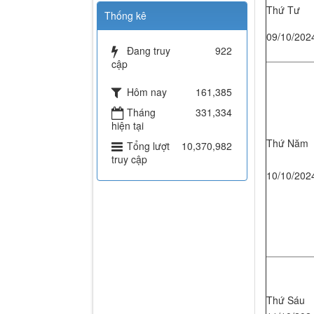
Thứ Tư
Thống kê
09/10/202
Đang truy
922
cập
Hôm nay
161,385
Tháng
331,334
hiện tại
Thứ Năm
Tổng lượt
10,370,982
truy cập
10/10/202
Thứ Sáu