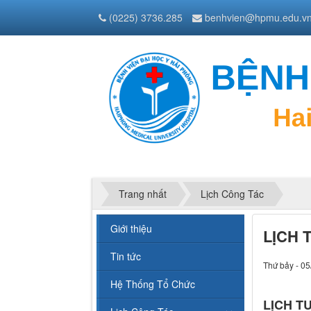
(0225) 3736.285
benhvien@hpmu.edu.v
Trang nhất
Lịch Công Tác
Giới thiệu
LỊCH 
Tin tức
Thứ bảy - 05
Hệ Thống Tổ Chức
LỊCH TU