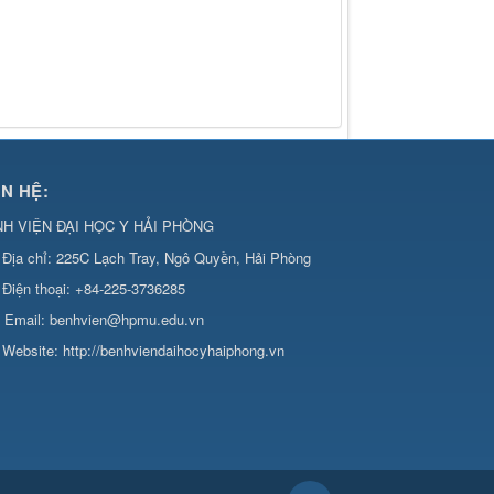
ÊN HỆ:
H VIỆN ĐẠI HỌC Y HẢI PHÒNG
Địa chỉ:
225C Lạch Tray, Ngô Quyền, Hải Phòng
Điện thoại:
+84-225-3736285
Email:
benhvien@hpmu.edu.vn
Website:
http://benhviendaihocyhaiphong.vn