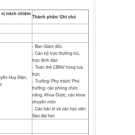
 vị trách nhiệm
Thành phần/ Ghi chú
- Ban Giám đốc
- Cán bộ trực thường trú,
trực lãnh đạo
- Toàn thể CBNV trong tua
trực
yễn Huy Điện,
- Trưởng/ Phụ trách/ Phó
ốc
trưởng: các phòng chức
năng, Khoa Dược, các khoa
chuyên môn
- Các bác sĩ và các học viên
Sau đại học