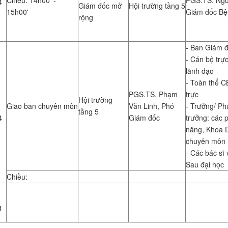
Chiều: 14h00' -
PGS.TS. Ngu
4
Giám đốc mở
Hội trường tầng 5
15h00'
Giám đốc Bệ
rộng
- Ban Giám 
- Cán bộ trực
lãnh đạo
- Toàn thể C
PGS.TS. Phạm
trực
Hội trường
Giao ban chuyên môn
Văn Linh, Phó
- Trưởng/ Ph
tầng 5
4
Giám đốc
trưởng: các 
năng, Khoa 
chuyên môn
- Các bác sĩ 
Sau đại học
Chiều:
4