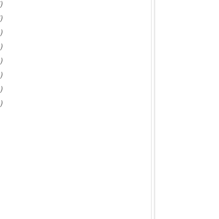
)
)
)
)
)
)
)
)