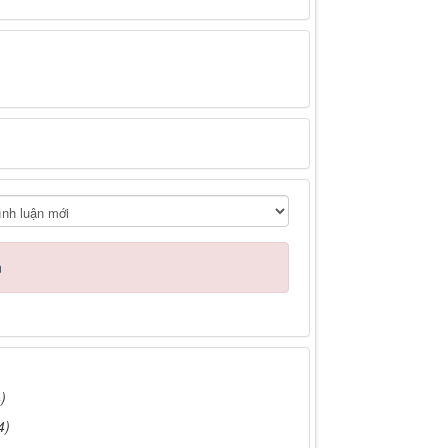
n
)
4)