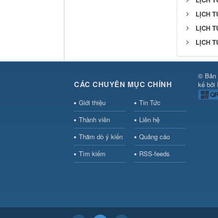
LỊCH T
LỊCH T
LỊCH T
© Bản 
CÁC CHUYÊN MỤC CHÍNH
kế bởi
QR
Giới thiệu
Tin Tức
Thành viên
Liên hệ
Thăm dò ý kiến
Quảng cáo
Tìm kiếm
RSS-feeds