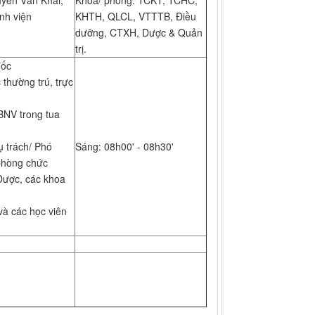
yễn Văn Khải,
Khoa/ phòng: TCKT, TCHC,
nh viện
KHTH, QLCL, VTTTB, Điều
dưỡng, CTXH, Dược & Quản
trị.
đốc
 thường trú, trực
BNV trong tua
ụ trách/ Phó
Sáng: 08h00' - 08h30'
phòng chức
Dược, các khoa
và các học viên