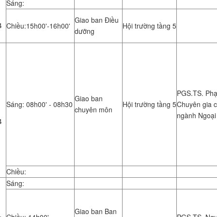
Sáng:
Giao ban Điều
4
Chiều:15h00'-16h00'
Hội trường tầng 5
dưỡng
PGS.TS. Phạ
Giao ban
Sáng: 08h00' - 08h30
Hội trường tầng 5
Chuyên gia 
chuyên môn
ngành Ngoại
4
Chiều:
Sáng:
Giao ban Ban