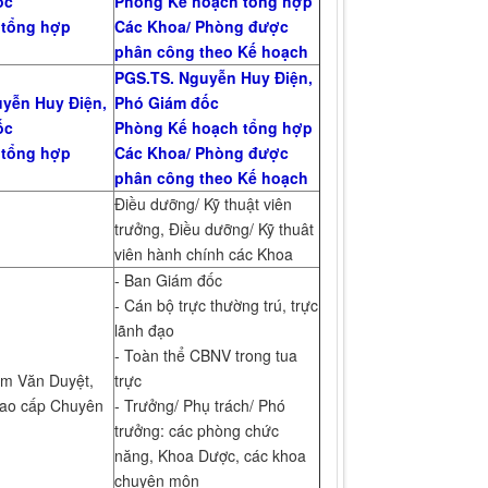
ốc
Phòng Kế hoạch tổng hợp
 tổng hợp
Các Khoa/ Phòng được
phân công theo Kế hoạch
PGS.TS. Nguyễn Huy Điện,
yễn Huy Điện,
Phó Giám đốc
ốc
Phòng Kế hoạch tổng hợp
 tổng hợp
Các Khoa/ Phòng được
phân công theo Kế hoạch
Điều dưỡng/ Kỹ thuật viên
trưởng, Điều dưỡng/ Kỹ thuât
viên hành chính các Khoa
- Ban Giám đốc
- Cán bộ trực thường trú, trực
lãnh đạo
- Toàn thể CBNV trong tua
m Văn Duyệt,
trực
cao cấp Chuyên
- Trưởng/ Phụ trách/ Phó
trưởng: các phòng chức
năng, Khoa Dược, các khoa
chuyên môn