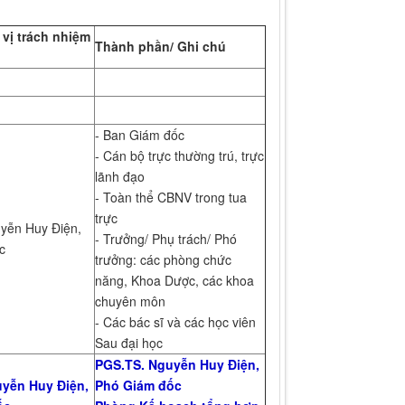
 vị trách nhiệm
Thành phần/ Ghi chú
- Ban Giám đốc
- Cán bộ trực thường trú, trực
lãnh đạo
- Toàn thể CBNV trong tua
trực
yễn Huy Điện,
- Trưởng/ Phụ trách/ Phó
ốc
trưởng: các phòng chức
năng, Khoa Dược, các khoa
chuyên môn
- Các bác sĩ và các học viên
Sau đại học
PGS.TS. Nguyễn Huy Điện,
yễn Huy Điện,
Phó Giám đốc