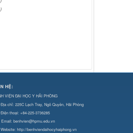
)
)
ÊN HỆ:
H VIỆN ĐẠI HỌC Y HẢI PHÒNG
Địa chỉ:
225C Lạch Tray, Ngô Quyền, Hải Phòng
Điện thoại:
+84-225-3736285
Email:
benhvien@hpmu.edu.vn
Website:
http://benhviendaihocyhaiphong.vn