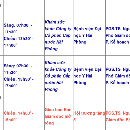
4
Khám sức
Sáng: 07h30’ -
khỏe Công ty
Bệnh viện Đại
PGS.TS. Ngu
11h30’
Cổ phần Cấp
học Y Hải
Phó Giám đ
Chiều: 13h30’ -
nước Hải
Phòng
P. Kế hoạch
17h00’
Phòng
Khám sức
Sáng: 07h30’ -
khỏe Công ty
Bệnh viện Đại
PGS.TS. Ngu
11h30’
Cổ phần Cấp
học Y Hải
Phó Giám đ
Chiều: 13h30’ -
nước Hải
Phòng
P. Kế hoạch
17h00’
Phòng
4
Giao ban Ban
Chiều: 14h00' -
Hội trường tầng
PGS.TS. Ngu
Giám đốc mở
15h00'
5
Giám đốc Bệ
rộng