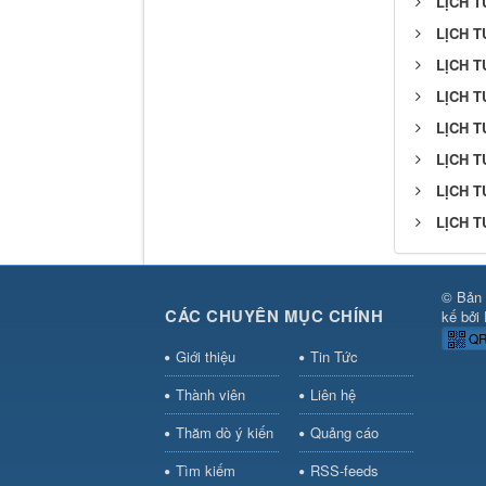
LỊCH T
LỊCH T
LỊCH T
LỊCH T
LỊCH T
LỊCH T
LỊCH T
LỊCH T
© Bản 
CÁC CHUYÊN MỤC CHÍNH
kế bởi
QR
Giới thiệu
Tin Tức
Thành viên
Liên hệ
Thăm dò ý kiến
Quảng cáo
Tìm kiếm
RSS-feeds