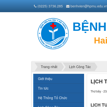
(0225) 3736.285
benhvien@hpmu.edu.v
Trang nhất
Lịch Công Tác
Giới thiệu
LỊCH 
Tin tức
Thứ bảy - 23
Hệ Thống Tổ Chức
LỊCH TU