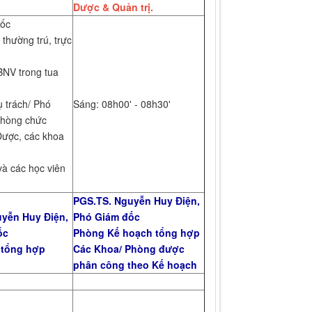
Dược & Quản trị.
đốc
 thường trú, trực
BNV trong tua
ụ trách/ Phó
Sáng: 08h00' - 08h30'
phòng chức
Dược, các khoa
và các học viên
PGS.TS. Nguyễn Huy Điện,
yễn Huy Điện,
Phó Giám đốc
ốc
Phòng Kế hoạch tổng hợp
 tổng hợp
Các Khoa/ Phòng được
phân công theo Kế hoạch