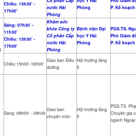
Cổ phần Cấp
học Y Hải
Phó Giám đ
Chiều: 13h30’ -
nước Hải
Phòng
P. Kế hoạch
17h00’
Phòng
Khám sức
Sáng: 07h30’ -
khỏe Công ty
Bệnh viện Đại
PGS.TS. Ngu
11h30’
Cổ phần Cấp
học Y Hải
Phó Giám đ
Chiều: 13h30’ -
nước Hải
Phòng
P. Kế hoạch
17h00’
4
Phòng
Giao ban Điều
Hội trường tầng
Chiều:15h00'-16h00'
dưỡng
5
PGS.TS. Phạ
Giao ban
Hội trường tầng
Sáng: 08h00' - 08h30
Chuyên gia 
chuyên môn
5
ngành Ngoại