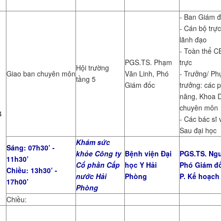
- Ban Giám 
- Cán bộ trực
lãnh đạo
- Toàn thể C
PGS.TS. Phạm
trực
Hội trường
Giao ban chuyên môn
Văn Linh, Phó
- Trưởng/ Ph
tầng 5
Giám đốc
trưởng: các 
năng, Khoa 
chuyên môn
4
- Các bác sĩ 
Sau đại học
Khám sức
Sáng: 07h30’ -
khỏe Công ty
Bệnh viện Đại
PGS.TS. Ngu
11h30’
Cổ phần Cấp
học Y Hải
Phó Giám đ
Chiều: 13h30’ -
nước Hải
Phòng
P. Kế hoạch
17h00’
Phòng
Chiều: