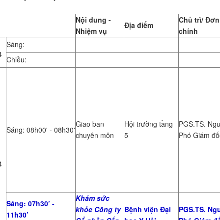
Nội dung -
Chủ trì/ Đơn
Địa điểm
Nhiệm vụ
chính
Sáng:
4
Chiều:
Giao ban
Hội trường tầng
PGS.TS. Ngu
Sáng: 08h00' - 08h30'
chuyên môn
5
Phó Giám đ
4
Khám sức
Sáng: 07h30’ -
khỏe Công ty
Bệnh viện Đại
PGS.TS. Ngu
11h30’