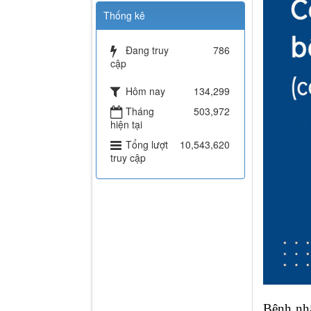
Thống kê
Đang truy
786
cập
Hôm nay
134,299
Tháng
503,972
hiện tại
Tổng lượt
10,543,620
truy cập
Bệnh nhâ