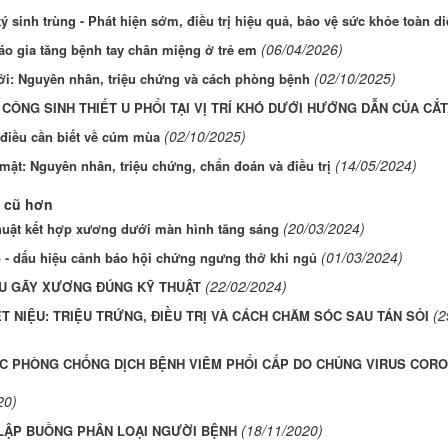
 sinh trùng - Phát hiện sớm, điều trị hiệu quả, bảo vệ sức khỏe toàn di
(06/04/2026)
o gia tăng bệnh tay chân miệng ở trẻ em
(02/10/2025)
ởi: Nguyên nhân, triệu chứng và cách phòng bệnh
CÔNG SINH THIẾT U PHỔI TẠI VỊ TRÍ KHÓ DƯỚI HƯỚNG DẪN CỦA CẮT
(02/10/2025)
điều cần biết về cúm mùa
(14/05/2024)
 mật: Nguyên nhân, triệu chứng, chẩn đoán và điều trị
 cũ hơn
(20/03/2024)
huật kết hợp xương dưới màn hình tăng sáng
(01/03/2024)
 - dấu hiệu cảnh báo hội chứng ngưng thở khi ngủ
(22/02/2024)
U GÃY XƯƠNG ĐÚNG KỸ THUẬT
(2
ẾT NIỆU: TRIỆU TRỨNG, ĐIỀU TRỊ VÀ CÁCH CHĂM SÓC SAU TÁN SỎI
C PHÒNG CHỐNG DỊCH BỆNH VIÊM PHỔI CẤP DO CHỦNG VIRUS CORONA
20)
(18/11/2020)
 LẬP BUỒNG PHÂN LOẠI NGƯỜI BỆNH