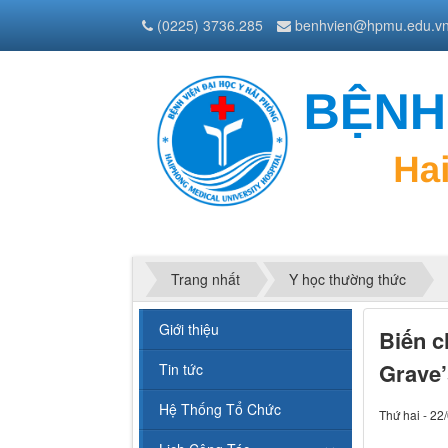
(0225) 3736.285
benhvien@hpmu.edu.v
Trang nhất
Y học thường thức
Giới thiệu
Biến c
Grave’
Tin tức
Hệ Thống Tổ Chức
Thứ hai - 22