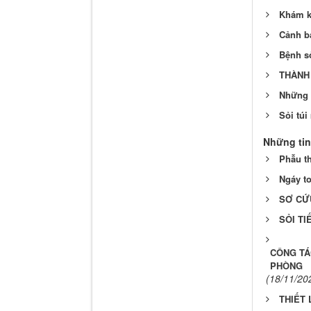
Khám ký
Cảnh bá
Bệnh s
THÀNH 
Những 
Sỏi túi
Những tin
Phẫu t
Ngáy to
SƠ CỨ
SỎI TI
CÔNG TÁ
PHÒNG
(18/11/20
THIẾT