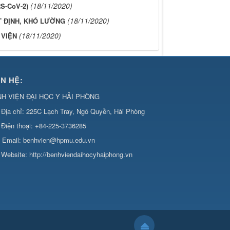
(18/11/2020)
S-CoV-2)
(18/11/2020)
ẤT ĐỊNH, KHÓ LƯỜNG
(18/11/2020)
 VIỆN
ÊN HỆ:
H VIỆN ĐẠI HỌC Y HẢI PHÒNG
Địa chỉ:
225C Lạch Tray, Ngô Quyền, Hải Phòng
Điện thoại:
+84-225-3736285
Email:
benhvien@hpmu.edu.vn
Website:
http://benhviendaihocyhaiphong.vn