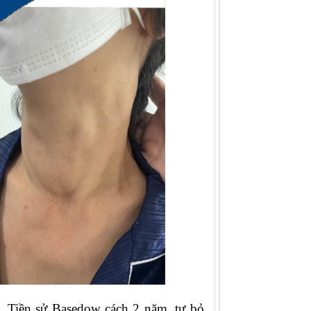
c. Tiền sử Basedow cách 2 năm, tự bỏ