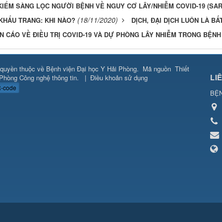
IỂM SÀNG LỌC NGƯỜI BỆNH VỀ NGUY CƠ LÂY/NHIỄM COVID-19 (SAR
(18/11/2020)
KHẨU TRANG: KHI NÀO?
DỊCH, ĐẠI DỊCH LUÔN LÀ B
 CÁO VỀ ĐIỀU TRỊ COVID-19 VÀ DỰ PHÒNG LÂY NHIỄM TRONG BỆNH
quyền thuộc về
Bệnh viện Đại học Y Hải Phòng
.
Mã nguồn
Thiết
LI
Phòng Công nghệ thông tin
.
|
Điều khoản sử dụng
-code
BỆN