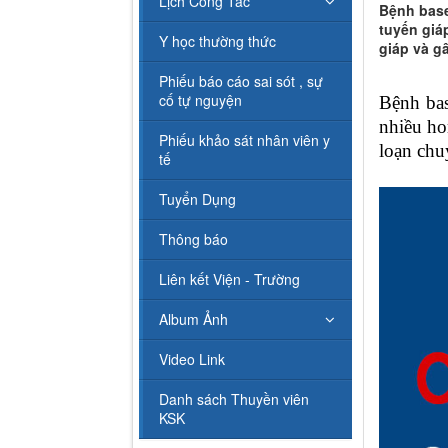
Lịch Công Tác
Bệnh base
tuyến giá
Y học thường thức
giáp và g
Phiếu báo cáo sai sót , sự
cố tự nguyện
Bệnh ba
nhiều ho
Phiếu khảo sát nhân viên y
loạn chu
tế
Tuyển Dụng
Thông báo
Liên kết Viện - Trường
Album Ảnh
Video Link
Danh sách Thuyền viên
KSK