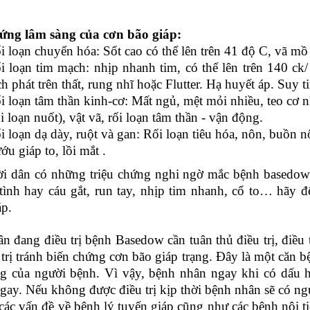
hứng lâm sàng của cơn bão giáp:
i loạn chuyển hóa: Sốt cao có thể lên trên 41 độ C, vã mồ 
i loạn tim mạch: nhịp nhanh tim, có thể lên trên 140 ck
ch phát trên thất, rung nhĩ hoặc Flutter. Hạ huyết áp. Suy 
i loạn tâm thần kinh-cơ: Mất ngủ, mệt mỏi nhiều, teo cơ nha
ối loạn nuốt), vật vã, rối loạn tâm thần - vận động.
i loạn dạ dày, ruột và gan: Rối loạn tiêu hóa, nôn, buồn 
ớu giáp to, lồi mắt .
i dân có những triệu chứng nghi ngờ mắc bệnh basedow n
 tình hay cáu gắt, run tay, nhịp tim nhanh, cổ to… hãy 
áp.
n đang điều trị bệnh Basedow cần tuân thủ điều trị, điều t
 trị tránh biến chứng cơn bão giáp trạng.
Đây là một căn b
g của người bệnh. Vì vậy, bệnh nhân ngay khi có dấu h
ngay.
Nếu không được điều trị kịp thời bệnh nhân sẽ có ng
các vấn đề về bệnh lý tuyến giáp cũng như các bệnh nội t