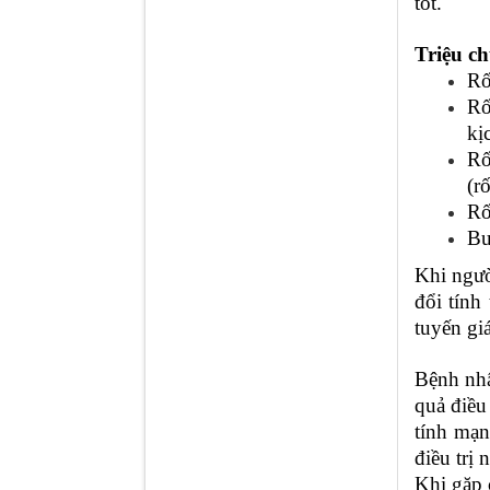
tốt.
Triệu c
Rố
Rố
kị
Rố
(r
Rố
Bư
Khi ngườ
đổi tính
tuyến gi
Bệnh nhâ
quả điều
tính mạn
điều trị 
Khi gặp 