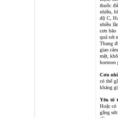
thuốc đ
nhiều, h
độ C, HA
nhiều lầ
cơn bão 
quả xét 
Thang đi
giao cảm
mệt, khô
hormon g
Cơn nhiễ
có thể g
kháng gi
Yếu tố 
Hoặc có 
gắng sức