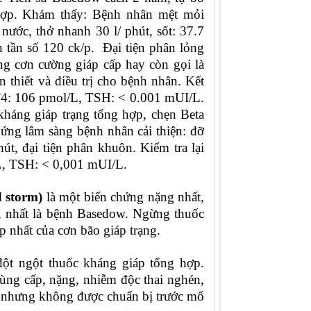
 hợp. Khám thấy: Bệnh nhân mệt mỏi
 nước, thở nhanh 30 l/ phút, sốt: 37.7
tần số 120 ck/p. Đại tiện phân lỏng
ạng cơn cường giáp cấp hay còn gọi là
 thiết và điều trị cho bệnh nhân. Kết
FT4: 106 pmol/L, TSH: < 0.001 mUI/L.
kháng giáp trạng tổng hợp, chẹn Beta
chứng lâm sàng bệnh nhân cải thiện: đỡ
t, đại tiện phân khuôn. Kiểm tra lại
L, TSH: < 0,001 mUI/L.
d storm)
là một biến chứng nặng nhất,
p, nhất là bệnh Basedow. Ngừng thuốc
 nhất của cơn bão giáp trạng.
ột ngột thuốc kháng giáp tổng hợp.
rùng cấp, nặng, nhiễm độc thai nghén,
p nhưng không được chuẩn bị trước mổ