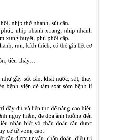
hôi, nhịp thở nhanh, sút cân.
/ phút, nhịp nhanh xoang, nhịp nhanh
tim xung huyết, phù phổi cấp.
nh, run, kích thích, có thể giả liệt cơ
nôn, tiêu chảy…
hư gầy sút cân, khát nước, sốt, thay
đến bệnh viện để tầm soát sớm bệnh lí
rị đầy đủ và liên tục để nâng cao hiệu
ệnh nguy hiểm, đe dọa ảnh hưởng đến
iệu nhận biết và chẩn đoán cần được
uy cơ tử vong cao.
iết
cần được tư vấn, chẩn đoán, điều trị