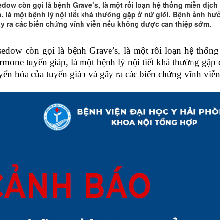
dow còn gọi là bệnh Grave’s, là một rối loạn hệ thống miễn dịc
p, là một bệnh lý nội tiết khá thường gặp ở nữ giới. Bệnh ảnh h
ây ra các biến chứng vĩnh viễn nếu không được can thiệp sớm.
sedow
còn gọi là bệnh Grave’s, là một rối loạn hệ thống
rmone tuyến giáp
, là một bệnh lý nội tiết khá thường gặp
yển hóa của tuyến giáp và gây ra các biến chứng vĩnh viễ