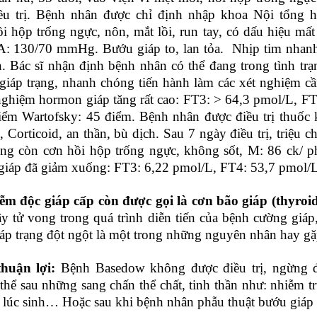
iều trị. Bệnh nhân được chỉ định nhập khoa Nội tổng
ồi hộp trống ngực, nôn, mắt lồi, run tay, có dấu hiệu mất
: 130/70 mmHg. Bướu giáp to, lan tỏa. Nhịp tim nhanh 
n. Bác sĩ nhận định bệnh nhân có thể đang trong tình tr
giáp trạng, nhanh chóng tiến hành làm các xét nghiệm cần
nghiệm hormon giáp tăng rất cao: FT3: > 64,3 pmol/L, 
ểm Wartofsky: 45 điểm. Bệnh nhân được điều trị thuốc 
, Corticoid, an thần, bù dịch. Sau 7 ngày điều trị, triệu 
ng còn cơn hồi hộp trống ngực, không sốt, M: 86 ck/ phú
iáp đã giảm xuống: FT3: 6,22 pmol/L, FT4: 53,7 pmol/
m độc giáp cấp còn được gọi là cơn bão giáp (thyroi
ây tử vong trong quá trình diễn tiến của bệnh cường giá
áp trạng đột ngột là một trong những nguyên nhân hay gặp
thuận lợi:
Bệnh Basedow không được điều trị, ngừng đ
thể sau những sang chấn thể chất, tinh thần như: nhiễm t
 lúc sinh… Hoặc sau khi bệnh nhân phẫu thuật bướu giá