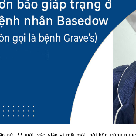
n nữ, 33 tuổi, vào viện vì mệt mỏi, hồi hộp trống ngự