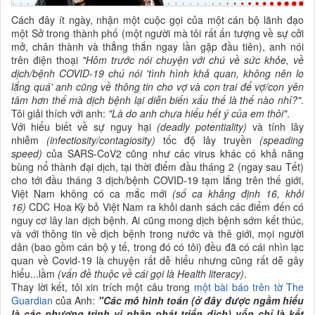
Cách đây ít ngày, nhận một cuộc gọi của một cán bộ lãnh đạo
một Sở trong thành phố (một người mà tôi rất ấn tượng về sự cởi
mở, chân thành và thẳng thắn ngay lần gặp đầu tiên), anh nói
trên điện thoại
"Hôm trước nói chuyện với chú về sức khỏe, về
dịch/bệnh COVID-19 chú nói 'tình hình khả quan, không nên lo
lắng quá' anh cũng về thông tin cho vợ và con trai để vợ/con yên
tâm hơn thế mà dịch bệnh lại diễn biến xấu thế là thế nào nhỉ?"
.
Tôi giải thích với anh:
"Là do anh chưa hiểu hết ý của em thôi"
.
Với hiểu biết về sự nguy hại
(deadly potentiality)
và tính lây
nhiễm
(infectiosity/contagiosity)
tốc độ lây truyền
(speading
speed)
của SARS-CoV2 cũng như các virus khác có khả năng
bùng nổ thành đại dịch, tại thời điểm đầu tháng 2 (ngay sau Tết)
cho tới đầu tháng 3 dịch/bệnh COVID-19 tạm lắng trên thế giới,
Việt Nam không có ca mắc mới
(số ca khảng định 16, khỏi
16)
CDC Hoa Kỳ bỏ Việt Nam ra khỏi danh sách các điểm đến có
nguy cơ lây lan dịch bệnh. Ai cũng mong dịch bệnh sớm kết thúc,
và với thông tin về dịch bệnh trong nước và thê giới, mọi người
dân (bao gồm cán bộ y tế, trong đó có tôi) đều đã có cái nhìn lạc
quan về Covid-19 là chuyện rất dễ hiểu nhưng cũng rất dễ gây
hiểu...lầm
(vấn đề thuộc về cái gọi là Health literacy)
.
Thay lời kết, tôi xin trích một câu trong
một bài báo trên tờ The
Guardian
của Anh:
"Các mô hình toán (ở đây được ngầm hiểu
là các phương trình vi phân phát triển dịch) vốn chỉ là kết