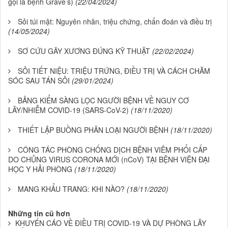
gọi là bệnh Grave’s)
(22/04/2024)
Sỏi túi mật: Nguyên nhân, triệu chứng, chẩn đoán và điều trị
(14/05/2024)
SƠ CỨU GÃY XƯƠNG ĐÚNG KỸ THUẬT
(22/02/2024)
SỎI TIẾT NIỆU: TRIỆU TRỨNG, ĐIỀU TRỊ VÀ CÁCH CHĂM
SÓC SAU TÁN SỎI
(29/01/2024)
BẢNG KIỂM SÀNG LỌC NGƯỜI BỆNH VỀ NGUY CƠ
LÂY/NHIỄM COVID-19 (SARS-CoV-2)
(18/11/2020)
THIẾT LẬP BUỒNG PHÂN LOẠI NGƯỜI BỆNH
(18/11/2020)
CÔNG TÁC PHÒNG CHỐNG DỊCH BỆNH VIÊM PHỔI CẤP
DO CHỦNG VIRUS CORONA MỚI (nCoV) TẠI BỆNH VIỆN ĐẠI
HỌC Y HẢI PHÒNG
(18/11/2020)
MANG KHẨU TRANG: KHI NÀO?
(18/11/2020)
Những tin cũ hơn
KHUYẾN CÁO VỀ ĐIỀU TRỊ COVID-19 VÀ DỰ PHÒNG LÂY