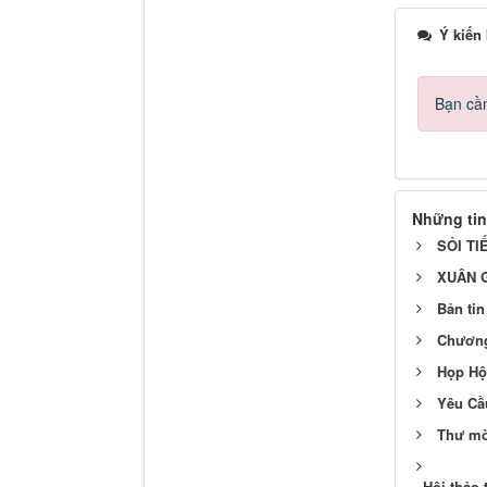
Ý kiến
Bạn cần
Những tin
SỎI TI
XUÂN 
Bản tin
Chương
Họp Hộ
Yêu Cầ
Thư mời
Hội thảo