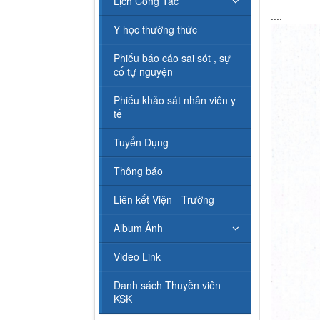
Lịch Công Tác
....
Y học thường thức
Phiếu báo cáo sai sót , sự
cố tự nguyện
Phiếu khảo sát nhân viên y
tế
Tuyển Dụng
Thông báo
Liên kết Viện - Trường
Album Ảnh
Video Link
Danh sách Thuyền viên
KSK