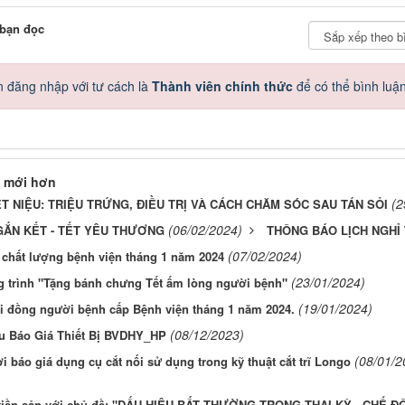
 bạn đọc
 đăng nhập với tư cách là
Thành viên chính thức
để có thể bình luậ
 mới hơn
(2
ẾT NIỆU: TRIỆU TRỨNG, ĐIỀU TRỊ VÀ CÁCH CHĂM SÓC SAU TÁN SỎI
(06/02/2024)
GẮN KẾT - TẾT YÊU THƯƠNG
THÔNG BÁO LỊCH NGHỈ
(07/02/2024)
 chất lượng bệnh viện tháng 1 năm 2024
(23/01/2024)
 trình "Tặng bánh chưng Tết ấm lòng người bệnh"
(19/01/2024)
i đồng người bệnh cấp Bệnh viện tháng 1 năm 2024.
(08/12/2023)
u Báo Giá Thiết Bị BVDHY_HP
(08/01/2
 báo giá dụng cụ cắt nối sử dụng trong kỹ thuật cắt trĩ Longo
 tiền sản với chủ đề: "DẤU HIỆU BẤT THƯỜNG TRONG THAI KỲ - CHẾ