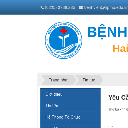
(0225) 3736.285
benhvien@hpmu.edu.v
Trang nhất
Tin tức
Giới thiệu
Yêu Cầ
Tin tức
Thứ ba - 11/
Hệ Thống Tổ Chức
....