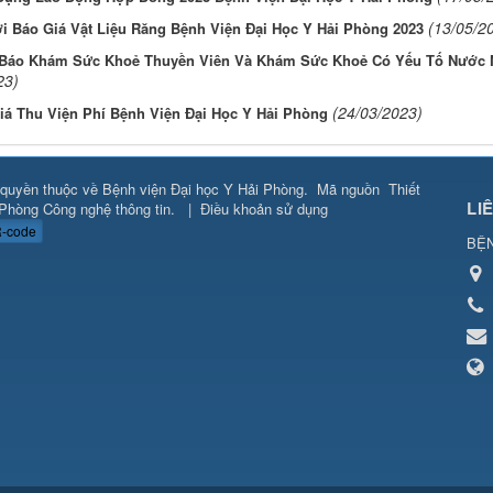
(13/05/2
i Báo Giá Vật Liệu Răng Bệnh Viện Đại Học Y Hải Phòng 2023
Báo Khám Sức Khoẻ Thuyền Viên Và Khám Sức Khoẻ Có Yếu Tố Nước N
23)
(24/03/2023)
iá Thu Viện Phí Bệnh Viện Đại Học Y Hải Phòng
quyền thuộc về
Bệnh viện Đại học Y Hải Phòng
.
Mã nguồn
Thiết
LI
Phòng Công nghệ thông tin
.
|
Điều khoản sử dụng
-code
BỆN