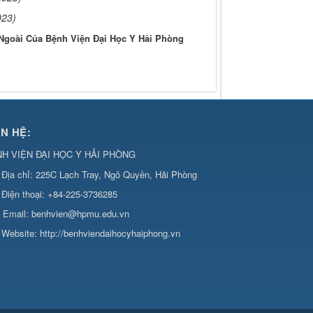
023)
goài Của Bệnh Viện Đại Học Y Hải Phòng
ÊN HỆ:
H VIỆN ĐẠI HỌC Y HẢI PHÒNG
Địa chỉ:
225C Lạch Tray, Ngô Quyền, Hải Phòng
Điện thoại:
+84-225-3736285
Email:
benhvien@hpmu.edu.vn
Website:
http://benhviendaihocyhaiphong.vn