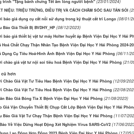
(23/01/2024)
 trình "Tặng bánh chưng Tết ấm lòng người bệnh"
(2
ẾT NIỆU: TRIỆU TRỨNG, ĐIỀU TRỊ VÀ CÁCH CHĂM SÓC SAU TÁN SỎI
(08/01/2
 báo giá dụng cụ cắt nối sử dụng trong kỹ thuật cắt trĩ Longo
(08/12/2023)
u Báo Giá Thiết Bị BVDHY_HP
 báo giá thiết bị vật tư máy Holter huyết áp Bệnh Viện Đại Học Y Hải P
á Hoá Chất Chạy Thận Nhân Tạo Bệnh Viện Đại Học Y Hải Phòng 2024-20
(06/11/2
á Dụng Cụ Tiêu Hoá-Hình Ảnh Bệnh Viện Đại Học Y Hải Phòng
(21/0
 chào giá vật tư nội soi tiêu hoá Bệnh Viện Đại Học Y Hải Phòng
 cũ hơn
(12/09/202
i Chào Giá Vật Tư Tiêu Hao Bệnh Viện Đại Học Y Hải Phòng
(22/08/202
i Chào Giá Vật Tư Tiêu Hoá Bệnh Viện Đại Học Y Hải Phòng
(21/08/2023)
ăn Báo Giá Bóng Tia X Bệnh Viện Đại Học Y Hải Phòng
o Giá Vận Chuyển Thiết Bị Chụp Cắt Lớp Bệnh Viện Đại Học Y Hải Phòn
(11/07/202
u Báo Giá Vật Tư Chạy Thận Bệnh Viện Đại Học Y Hải Phòng
(17/06/202
Báo Về Việc Dừng Hoạt Động Xét Nghiệm Virus SARS-CoV2
(17/05/
Dụng Lao Động Hợp Đồng 2023 Bệnh Viện Đại Học Y Hải Phòng