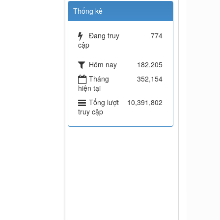
Thống kê
Đang truy
774
cập
Hôm nay
182,205
Tháng
352,154
hiện tại
Tổng lượt
10,391,802
truy cập