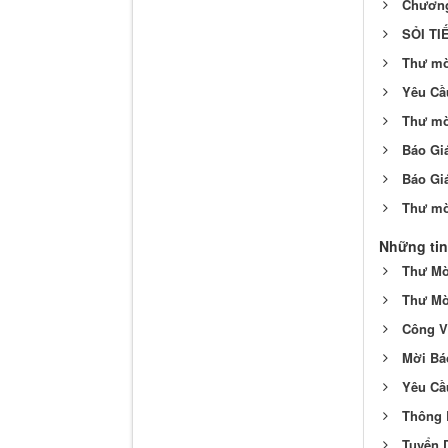
Chương
SỎI TI
Thư mời
Yêu Cầ
Thư mời
Báo Gi
Báo Gi
Thư mời
Những tin
Thư Mờ
Thư Mờ
Công V
Mời Bá
Yêu Cầ
Thông 
Tuyển 