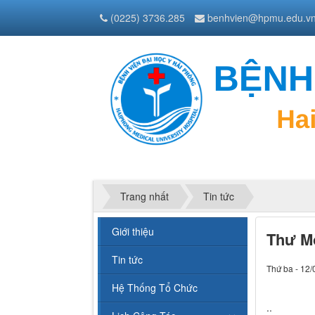
(0225) 3736.285
benhvien@hpmu.edu.v
Trang nhất
Tin tức
Giới thiệu
Thư Mờ
Tin tức
Thứ ba - 12/
Hệ Thống Tổ Chức
..