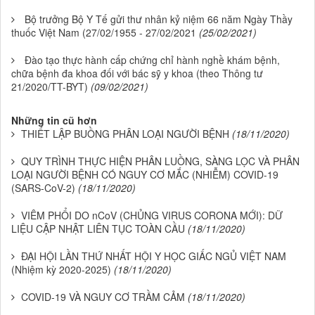
Bộ trưởng Bộ Y Tế gửi thư nhân kỷ niệm 66 năm Ngày Thầy
thuốc Việt Nam (27/02/1955 - 27/02/2021
(25/02/2021)
Đào tạo thực hành cấp chứng chỉ hành nghề khám bệnh,
chữa bệnh đa khoa đối với bác sỹ y khoa (theo Thông tư
21/2020/TT-BYT)
(09/02/2021)
Những tin cũ hơn
THIẾT LẬP BUỒNG PHÂN LOẠI NGƯỜI BỆNH
(18/11/2020)
QUY TRÌNH THỰC HIỆN PHÂN LUỒNG, SÀNG LỌC VÀ PHÂN
LOẠI NGƯỜI BỆNH CÓ NGUY CƠ MẮC (NHIỄM) COVID-19
(SARS-CoV-2)
(18/11/2020)
VIÊM PHỔI DO nCoV (CHỦNG VIRUS CORONA MỚI): DỮ
LIỆU CẬP NHẬT LIÊN TỤC TOÀN CẦU
(18/11/2020)
ĐẠI HỘI LẦN THỨ NHẤT HỘI Y HỌC GIẤC NGỦ VIỆT NAM
(Nhiệm kỳ 2020-2025)
(18/11/2020)
COVID-19 VÀ NGUY CƠ TRẦM CẢM
(18/11/2020)