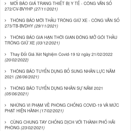
MỜI BÁO GIÁ TRANG THIẾT BỊ Y TẾ - CÔNG VĂN SỐ
272/CV-BVYHP
(27/11/2021)
THÔNG BÁO MỜI THẦU TRÔNG GIỮ XE - CÔNG VĂN SỐ
273/TB-BVDHY
(29/11/2021)
THÔNG BÁO GIA HẠN THỜI GIAN ĐÓNG MỞ GÓI THẦU
TRÔNG GIỮ XE
(03/12/2021)
Thay Đổi Giá Xét Nghiệm Covid-19 từ ngày 21/02/2022
(20/02/2022)
THÔNG BÁO TUYỂN DỤNG BỔ SUNG NHÂN LỰC NĂM
2021
(26/06/2021)
THÔNG BÁO TUYỂN DỤNG NHÂN SỰ NĂM 2021
(05/06/2021)
NHỮNG VI PHẠM VỀ PHÒNG CHỐNG COVID-19 VÀ MỨC
PHẠT HIỆN HÀNH
(17/02/2021)
CÙNG CHUNG TAY CHỐNG DỊCH VỚI THÀNH PHỐ HẢI
PHÒNG
(23/02/2021)