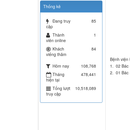
Thống kê
Đang truy
85
cập
Thành
1
viên online
Khách
84
viếng thăm
Bệnh viện 
1. 02 Bác 
Hôm nay
108,768
2. 01 Bác
Tháng
478,441
hiện tại
Tổng lượt
10,518,089
truy cập