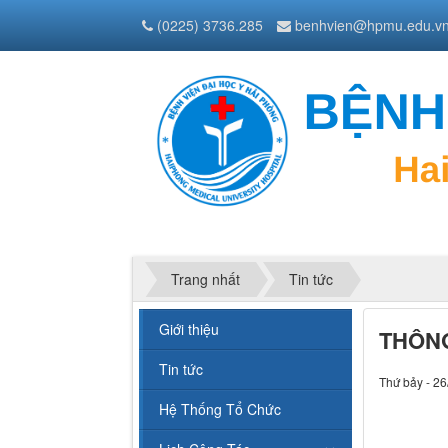
(0225) 3736.285
benhvien@hpmu.edu.v
Trang nhất
Tin tức
Giới thiệu
THÔNG
Tin tức
Thứ bảy - 26
Hệ Thống Tổ Chức