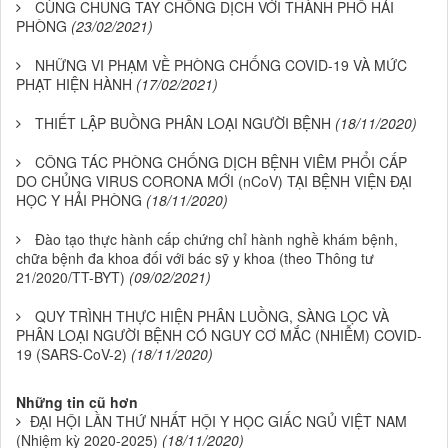
CÙNG CHUNG TAY CHỐNG DỊCH VỚI THÀNH PHỐ HẢI
PHÒNG
(23/02/2021)
NHỮNG VI PHẠM VỀ PHÒNG CHỐNG COVID-19 VÀ MỨC
PHẠT HIỆN HÀNH
(17/02/2021)
THIẾT LẬP BUỒNG PHÂN LOẠI NGƯỜI BỆNH
(18/11/2020)
CÔNG TÁC PHÒNG CHỐNG DỊCH BỆNH VIÊM PHỔI CẤP
DO CHỦNG VIRUS CORONA MỚI (nCoV) TẠI BỆNH VIỆN ĐẠI
HỌC Y HẢI PHÒNG
(18/11/2020)
Đào tạo thực hành cấp chứng chỉ hành nghề khám bệnh,
chữa bệnh đa khoa đối với bác sỹ y khoa (theo Thông tư
21/2020/TT-BYT)
(09/02/2021)
QUY TRÌNH THỰC HIỆN PHÂN LUỒNG, SÀNG LỌC VÀ
PHÂN LOẠI NGƯỜI BỆNH CÓ NGUY CƠ MẮC (NHIỄM) COVID-
19 (SARS-CoV-2)
(18/11/2020)
Những tin cũ hơn
ĐẠI HỘI LẦN THỨ NHẤT HỘI Y HỌC GIẤC NGỦ VIỆT NAM
(Nhiệm kỳ 2020-2025)
(18/11/2020)