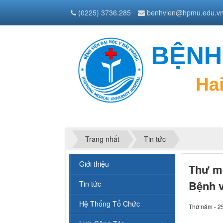
(0225) 3736.285
benhvien@hpmu.edu.v
Trang nhất
Tin tức
Giới thiệu
Thư mờ
Bệnh v
Tin tức
Hệ Thống Tổ Chức
Thứ năm - 2