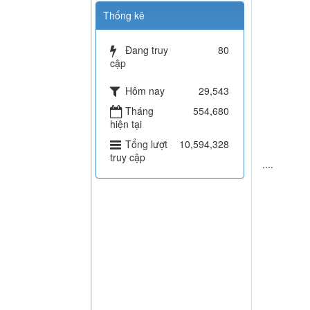
Thống kê
Đang truy
80
cập
Hôm nay
29,543
Tháng
554,680
hiện tại
Tổng lượt
10,594,328
truy cập
....