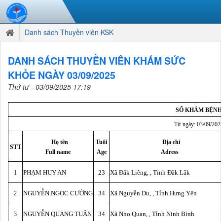
Danh sách Thuyền viên KSK
DANH SÁCH THUYỀN VIÊN KHÁM SỨC
KHỎE NGÀY 03/09/2025
Thứ tư - 03/09/2025 17:19
SỔ KHÁM BỆN
Từ ngày: 03/09/202
Họ tên
Tuổi
Địa chỉ
STT
Full name
Age
Adress
PHẠM HUY AN
23
Xã Đắk Liêng, , Tỉnh Đắk Lắk
1
NGUYỄN NGỌC CƯỜNG
34
Xã Nguyễn Du, , Tỉnh Hưng Yên
2
NGUYỄN QUANG TUẤN
34
Xã Nho Quan, , Tỉnh Ninh Bình
3