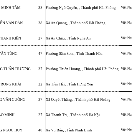
 MINH TÂM
38
Phường Ngô Quyền, , Thành phố Hải Phòng
Việt N
ỄN VĂN DÂN
38
Xã An Quang, , Thành phố Hải Phòng
Việt N
THANH KIÊN
27
Xã An Châu, , Tỉnh Nghệ An
Việt N
VĂN TÙNG
47
Phường Sầm Sơn, , Tỉnh Thanh Hóa
Việt N
G TUẤN TRƯƠNG
37
Phường Thiên Hương, , Thành phố Hải Phòng
Việt N
TRỌNG KHẢI
22
Xã Tiền Hải, , Tỉnh Hưng Yên
Việt N
G VĂN CƯỜNG
37
Xã Quyết Thắng, , Thành phố Hải Phòng
Việt N
ẢO MINH
27
Xã Thanh Trì, , Thành phố Hà Nội
Việt N
G NGỌC HUY
40
Xã Vụ Bản, , Tỉnh Ninh Bình
Việt N