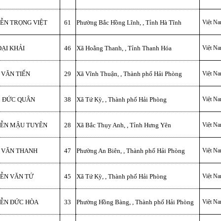
ỄN TRỌNG VIỆT
61
Phường Bắc Hồng Lĩnh, , Tỉnh Hà Tĩnh
Việt N
ẠI KHẢI
46
Xã Hoằng Thanh, , Tỉnh Thanh Hóa
Việt N
 VĂN TIẾN
29
Xã Vĩnh Thuận, , Thành phố Hải Phòng
Việt N
 ĐỨC QUÂN
38
Xã Tứ Kỳ, , Thành phố Hải Phòng
Việt N
ỄN MẬU TUYÊN
28
Xã Bắc Thụy Anh, , Tỉnh Hưng Yên
Việt N
 VĂN THANH
47
Phường An Biên, , Thành phố Hải Phòng
Việt N
ỄN VĂN TỨ
45
Xã Tứ Kỳ, , Thành phố Hải Phòng
Việt N
ỄN ĐỨC HÒA
33
Phường Hồng Bàng, , Thành phố Hải Phòng
Việt N