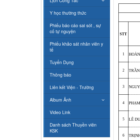
Lịch Công Tác
Y học thường thức
Phiếu báo cáo sai sót , sự
cố tự nguyện
STT
Phiếu khảo sát nhân viên y
tế
1
HOÀN
Tuyển Dụng
2
TRẦN
Thông báo
Liên kết Viện - Trường
3
NGUY
Album Ảnh
4
PHẠM
Video Link
5
LÊ D
Danh sách Thuyền viên
KSK
6
TRỊN