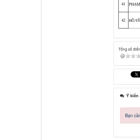
41
PHẠM
42
HỒ SỸ
Tổng số điểm
Ý kiến
Bạn cần