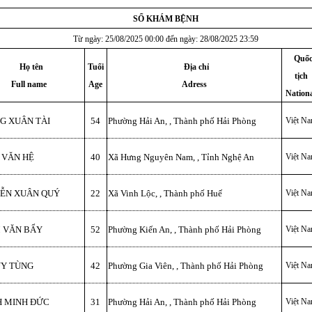
SỔ KHÁM BỆNH
Từ ngày: 25/08/2025 00:00 đến ngày: 28/08/2025 23:59
Quố
Họ tên
Tuổi
Địa chỉ
tịch
Full name
Age
Adress
Nation
G XUÂN TÀI
54
Phường Hải An, , Thành phố Hải Phòng
Việt N
 VĂN HỆ
40
Xã Hưng Nguyên Nam, , Tỉnh Nghệ An
Việt N
ỄN XUÂN QUÝ
22
Xã Vinh Lộc, , Thành phố Huế
Việt N
 VĂN BẨY
52
Phường Kiến An, , Thành phố Hải Phòng
Việt N
UY TÙNG
42
Phường Gia Viên, , Thành phố Hải Phòng
Việt N
H MINH ĐỨC
31
Phường Hải An, , Thành phố Hải Phòng
Việt N