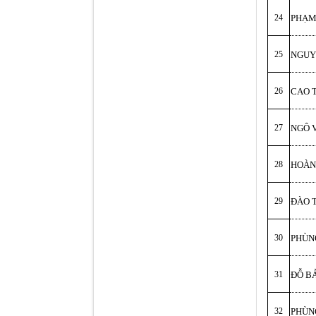
24
PHẠM
25
NGUY
26
CAO 
27
NGÔ 
28
HOÀN
29
ĐÀO 
30
PHÙN
31
ĐỖ B
32
PHÙN