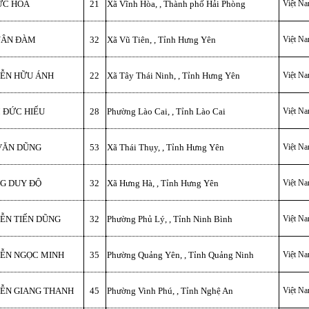
ỨC HÓA
21
Xã Vĩnh Hòa, , Thành phố Hải Phòng
Việt N
UÂN ĐÀM
32
Xã Vũ Tiên, , Tỉnh Hưng Yên
Việt N
ỄN HỮU ÁNH
22
Xã Tây Thái Ninh, , Tỉnh Hưng Yên
Việt N
 ĐỨC HIẾU
28
Phường Lào Cai, , Tỉnh Lào Cai
Việt N
VĂN DŨNG
53
Xã Thái Thụy, , Tỉnh Hưng Yên
Việt N
G DUY ĐỘ
32
Xã Hưng Hà, , Tỉnh Hưng Yên
Việt N
ỄN TIẾN DŨNG
32
Phường Phủ Lý, , Tỉnh Ninh Bình
Việt N
ỄN NGỌC MINH
35
Phường Quảng Yên, , Tỉnh Quảng Ninh
Việt N
ỄN GIANG THANH
45
Phường Vinh Phú, , Tỉnh Nghệ An
Việt N