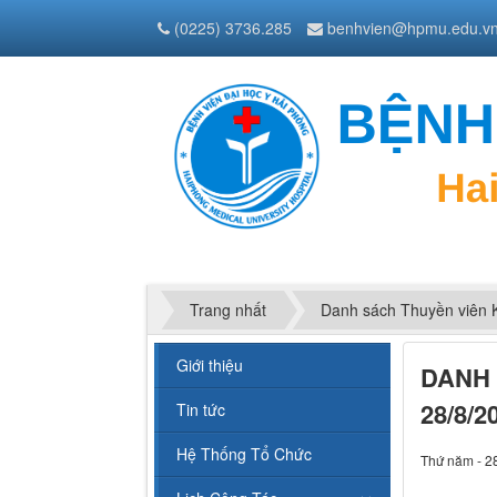
(0225) 3736.285
benhvien@hpmu.edu.v
Trang nhất
Danh sách Thuyền viên 
Giới thiệu
DANH 
28/8/2
Tin tức
Hệ Thống Tổ Chức
Thứ năm - 2