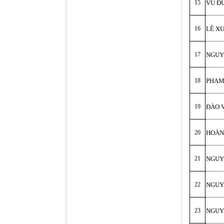
15
VŨ Đ
16
LÊ X
17
NGUY
18
PHẠM
19
ĐÀO 
20
HOÀN
21
NGUY
22
NGUY
23
NGUY