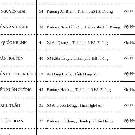
 NGUYÊN GIÁP
54
Phường An Biên, , Thành phố Hải Phòng
Việt N
ỄN VĂN THÀNH
38
Phường Nam Đồ Sơn, , Thành phố Hải Phòng
Việt N
 QUỐC KHÁNH
41
Xã An Quang, , Thành phố Hải Phòng
Việt N
VĂN NGUYỆN
40
Xã Kiến Thụy, , Thành phố Hải Phòng
Việt N
ỄN BÙI DUY KHÁNH
19
Xã Đồng Châu, , Tỉnh Hưng Yên
Việt N
ỄN XUÂN CƯỜNG
45
Phường Hải An, , Thành phố Hải Phòng
Việt N
 ANH TUẤN
35
Xã Anh Sơn Đông, , Tỉnh Nghệ An
Việt N
 TRẦN HOÀN
37
Phường Lê Chân, , Thành phố Hải Phòng
Việt N