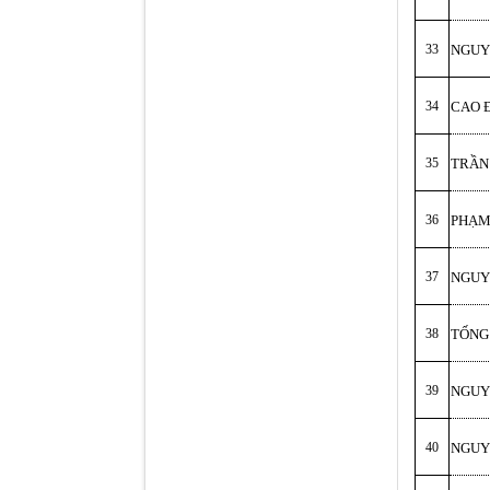
33
NGUY
34
CAO Đ
35
TRẦN
36
PHẠM
37
NGUY
38
TỐNG
39
NGUY
40
NGUY