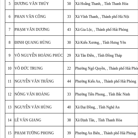
5
DƯƠNG VĂN THÚY
50
Xã Hoằng Thanh, , Tỉnh Thanh Hóa
6
PHAN VĂN CÔNG
33
Xã Vĩnh Thanh, , Thành phố Hà Nội
7
PHẠM VĂN DƯƠNG
43
Xã Gia Lộc, , Thành phố Hải Phòng
8
ĐINH QUANG HÙNG
30
Xã Kiến Xương, , Tỉnh Hưng Yên
9
VÕ NGUYỄN HOÀNG PHÚC
29
Xã Tân Điền, , Tỉnh Đồng Tháp
10
VÕ ĐỨC TRUNG
22
Phường Ngô Quyền, , Thành phố Hải Phò
11
NGUYỄN VĂN THẮNG
44
Phường Kiến An, , Thành phố Hải Phòng
12
NÔNG VĂN HOÀNG
33
Phường Tiền Phong, , Tỉnh Bắc Ninh
13
NGUYỄN VĂN HÙNG
40
Xã Đại Đồng, , Tỉnh Nghệ An
14
LÊ VĂN GIANG
38
Xã Định Tân, , Tỉnh Thanh Hóa
15
PHẠM TƯỜNG PHONG
39
Phường An Biên, , Thành phố Hải Phòng