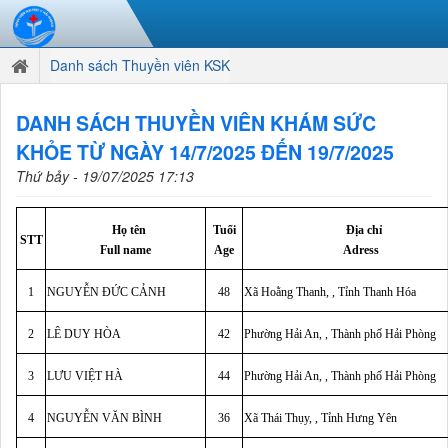
Danh sách Thuyền viên KSK
DANH SÁCH THUYỀN VIÊN KHÁM SỨC
KHỎE TỪ NGÀY 14/7/2025 ĐẾN 19/7/2025
Thứ bảy - 19/07/2025 17:13
Họ tên
Tuổi
Địa chỉ
STT
Full name
Age
Adress
1
NGUYỄN ĐỨC CẢNH
48
Xã Hoằng Thanh, , Tỉnh Thanh Hóa
2
LÊ DUY HÒA
42
Phường Hải An, , Thành phố Hải Phòng
3
LƯU VIỆT HÀ
44
Phường Hải An, , Thành phố Hải Phòng
4
NGUYỄN VĂN BÌNH
36
Xã Thái Thụy, , Tỉnh Hưng Yên