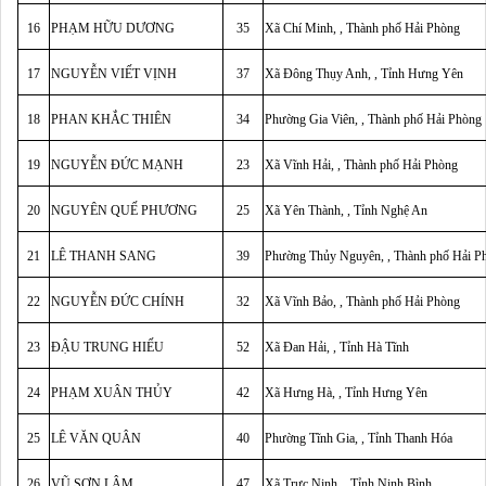
16
PHẠM HỮU DƯƠNG
35
Xã Chí Minh, , Thành phố Hải Phòng
17
NGUYỄN VIẾT VỊNH
37
Xã Đông Thụy Anh, , Tỉnh Hưng Yên
18
PHAN KHẮC THIÊN
34
Phường Gia Viên, , Thành phố Hải Phòng
19
NGUYỄN ĐỨC MẠNH
23
Xã Vĩnh Hải, , Thành phố Hải Phòng
20
NGUYÊN QUẾ PHƯƠNG
25
Xã Yên Thành, , Tỉnh Nghệ An
21
LÊ THANH SANG
39
Phường Thủy Nguyên, , Thành phố Hải P
22
NGUYỄN ĐỨC CHÍNH
32
Xã Vĩnh Bảo, , Thành phố Hải Phòng
23
ĐẬU TRUNG HIẾU
52
Xã Đan Hải, , Tỉnh Hà Tĩnh
24
PHẠM XUÂN THỦY
42
Xã Hưng Hà, , Tỉnh Hưng Yên
25
LÊ VĂN QUÂN
40
Phường Tĩnh Gia, , Tỉnh Thanh Hóa
26
VŨ SƠN LÂM
47
Xã Trực Ninh, , Tỉnh Ninh Bình