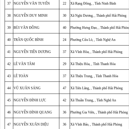
37
NGUYỄN VĂN TUYẾN
22
Xã Rạng Đông, , Tỉnh Ninh Bình
38
NGUYỄN DUY MINH
30
Xã Nghi Dương, , Thành phố Hải Phòng
39
BÙI VĂN ĐỒNG
40
Phường Hưng Đạo, , Thành phố Hải Phòn
40
TRẦN QUỐC BÌNH
24
Phường Cửa Lò, , Tỉnh Nghệ An
41
NGUYỄN TIẾN DƯƠNG
37
Xã Vĩnh Hòa, , Thành phố Hải Phòng
42
LÊ VĂN TÂM
29
Xã Thiệu Hóa, , Tỉnh Thanh Hóa
43
LÊ TOÀN
37
Xã Thiệu Trung, , Tỉnh Thanh Hóa
44
VŨ XUÂN SÁNG
47
Xã Tiên Lãng, , Thành phố Hải Phòng
45
NGUYỄN ĐÌNH LỰC
42
Xã Thuần Trung, , Tỉnh Nghệ An
46
NGUYỄN ĐÌNH QUANG
36
Phường Gia Viên, , Thành phố Hải Phòng
47
NGUYỄN XUÂN DIỆU
36
Xã Vĩnh Bảo, , Thành phố Hải Phòng