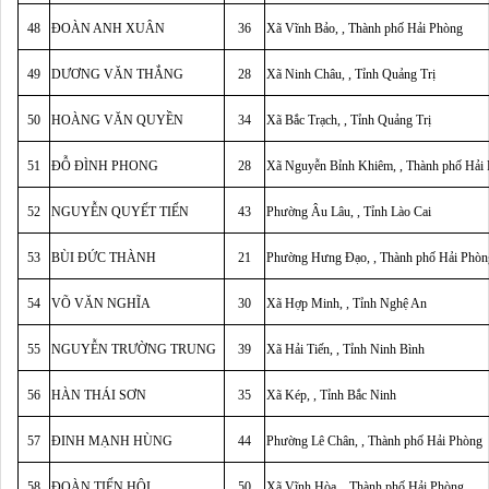
48
ĐOÀN ANH XUÂN
36
Xã Vĩnh Bảo, , Thành phố Hải Phòng
49
DƯƠNG VĂN THẮNG
28
Xã Ninh Châu, , Tỉnh Quảng Trị
50
HOÀNG VĂN QUYỀN
34
Xã Bắc Trạch, , Tỉnh Quảng Trị
51
ĐỖ ĐÌNH PHONG
28
Xã Nguyễn Bỉnh Khiêm, , Thành phố Hải
52
NGUYỄN QUYẾT TIẾN
43
Phường Âu Lâu, , Tỉnh Lào Cai
53
BÙI ĐỨC THÀNH
21
Phường Hưng Đạo, , Thành phố Hải Phòn
54
VÕ VĂN NGHĨA
30
Xã Hợp Minh, , Tỉnh Nghệ An
55
NGUYỄN TRƯỜNG TRUNG
39
Xã Hải Tiến, , Tỉnh Ninh Bình
56
HÀN THÁI SƠN
35
Xã Kép, , Tỉnh Bắc Ninh
57
ĐINH MẠNH HÙNG
44
Phường Lê Chân, , Thành phố Hải Phòng
58
ĐOÀN TIẾN HỘI
50
Xã Vĩnh Hòa, , Thành phố Hải Phòng