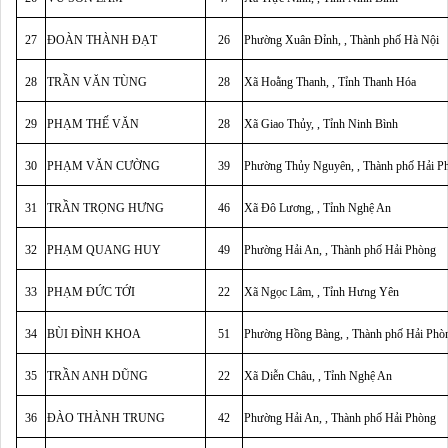
27
ĐOÀN THÀNH ĐẠT
26
Phường Xuân Đỉnh, , Thành phố Hà Nội
28
TRẦN VĂN TÙNG
28
Xã Hoằng Thanh, , Tỉnh Thanh Hóa
29
PHẠM THẾ VĂN
28
Xã Giao Thủy, , Tỉnh Ninh Bình
30
PHẠM VĂN CƯỜNG
39
Phường Thủy Nguyên, , Thành phố Hải P
31
TRẦN TRỌNG HƯNG
46
Xã Đô Lương, , Tỉnh Nghệ An
32
PHẠM QUANG HUY
49
Phường Hải An, , Thành phố Hải Phòng
33
PHẠM ĐỨC TỚI
22
Xã Ngọc Lâm, , Tỉnh Hưng Yên
34
BÙI ĐÌNH KHOA
51
Phường Hồng Bàng, , Thành phố Hải Phò
35
TRẦN ANH DŨNG
22
Xã Diễn Châu, , Tỉnh Nghệ An
36
ĐÀO THÀNH TRUNG
42
Phường Hải An, , Thành phố Hải Phòng