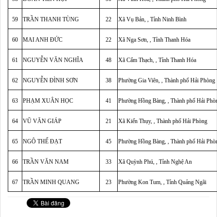
59
TRẦN THANH TÙNG
22
Xã Vụ Bản, , Tỉnh Ninh Bình
60
MAI ANH ĐỨC
22
Xã Nga Sơn, , Tỉnh Thanh Hóa
61
NGUYỄN VĂN NGHĨA
48
Xã Cẩm Thạch, , Tỉnh Thanh Hóa
62
NGUYỄN ĐÌNH SƠN
38
Phường Gia Viên, , Thành phố Hải Phòng
63
PHẠM XUÂN HỌC
41
Phường Hồng Bàng, , Thành phố Hải Phò
64
VŨ VĂN GIÁP
21
Xã Kiến Thụy, , Thành phố Hải Phòng
65
NGÔ THẾ ĐẠT
45
Phường Hồng Bàng, , Thành phố Hải Phò
66
TRẦN VĂN NAM
33
Xã Quỳnh Phú, , Tỉnh Nghệ An
67
TRẦN MINH QUANG
23
Phường Kon Tum, , Tỉnh Quảng Ngãi